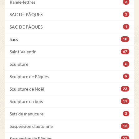
Range-lettres
3
SAC DE PÂQUES
1
SAC DE PÂQUES
1
Sacs
10
Saint-Valentin
67
Sculpture
6
Sculpture de Pâques
9
Sculpture de Noël
23
Sculpture en bois
11
Sets de manucure
5
Suspension d'automne
13
Suspension de Pâques
53