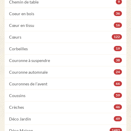
Chemin de table
9
Coeur en bois
36
Cœur en tissu
16
Cœurs
122
Corbeilles
19
Couronne à suspendre
38
Couronne automnale
24
Couronnes de l'avent
66
Coussins
59
Crèches
46
Déco Jardin
49
Déco Maison
1482