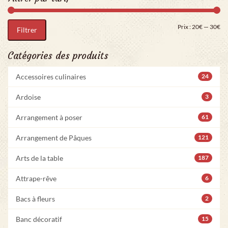
Pri
Pr
Prix :
20€
—
30€
Filtrer
Catégories des produits
Accessoires culinaires
24
Ardoise
3
Arrangement à poser
61
Arrangement de Pâques
121
Arts de la table
187
Attrape-rêve
6
Bacs à fleurs
2
Banc décoratif
15