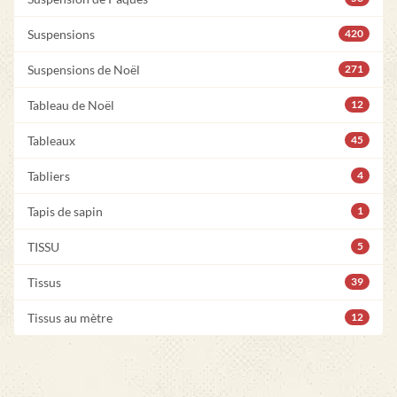
Suspensions
420
Suspensions de Noël
271
Tableau de Noël
12
Tableaux
45
Tabliers
4
Tapis de sapin
1
TISSU
5
Tissus
39
Tissus au mètre
12