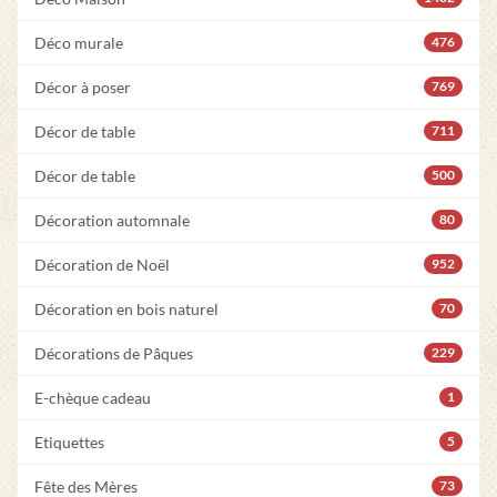
Déco murale
476
Décor à poser
769
Décor de table
711
Décor de table
500
Décoration automnale
80
Décoration de Noël
952
Décoration en bois naturel
70
Décorations de Pâques
229
E-chèque cadeau
1
Etiquettes
5
Fête des Mères
73