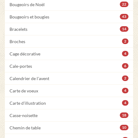
Bougeoirs de Noël
22
Bougeoirs et bougies
43
Bracelets
14
Broches
2
Cage décorative
4
Cale-portes
6
Calendrier de l'avent
2
Carte de voeux
4
Carte d'illustration
4
Casse-noisette
18
Chemin de table
10