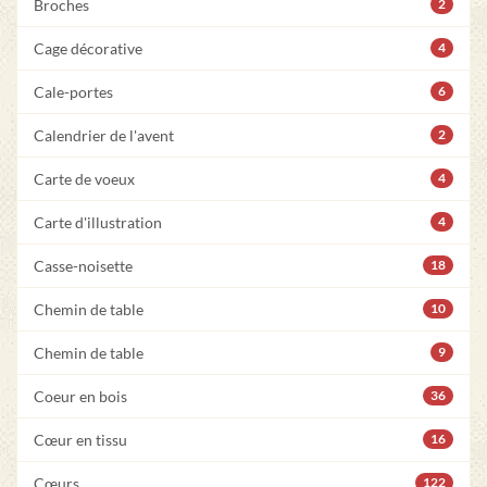
Broches
2
Cage décorative
4
Cale-portes
6
Calendrier de l'avent
2
Carte de voeux
4
Carte d'illustration
4
Casse-noisette
18
Chemin de table
10
Chemin de table
9
Coeur en bois
36
Cœur en tissu
16
Cœurs
122