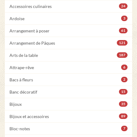
Accessoires culinaires
24
Ardoise
3
Arrangement à poser
61
Arrangement de Pâques
121
Arts de la table
187
Attrape-rêve
6
Bacs à fleurs
2
Banc décoratif
15
Bijoux
35
Bijoux et accessoires
89
Bloc-notes
7