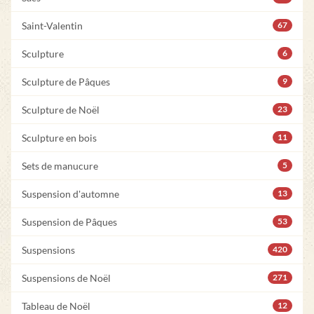
Saint-Valentin
67
Sculpture
6
Sculpture de Pâques
9
Sculpture de Noël
23
Sculpture en bois
11
Sets de manucure
5
Suspension d'automne
13
Suspension de Pâques
53
Suspensions
420
Suspensions de Noël
271
Tableau de Noël
12