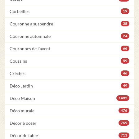
Corbeilles
19
Couronne à suspendre
38
Couronne automnale
24
Couronnes de l'avent
66
Coussins
59
Crèches
46
Déco Jardin
49
Déco Maison
1482
Déco murale
476
Décor à poser
769
Décor de table
711