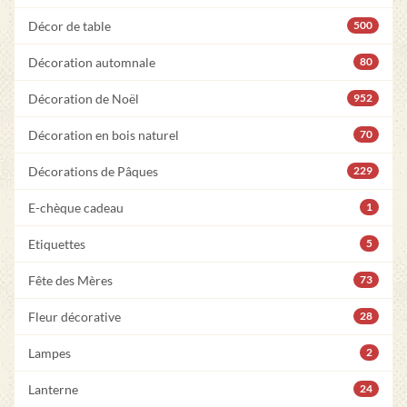
Décor de table
500
Décoration automnale
80
Décoration de Noël
952
Décoration en bois naturel
70
Décorations de Pâques
229
E-chèque cadeau
1
Etiquettes
5
Fête des Mères
73
Fleur décorative
28
Lampes
2
Lanterne
24