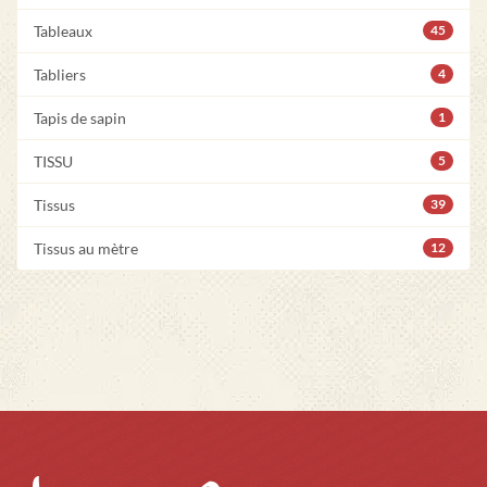
Tableaux
45
Tabliers
4
Tapis de sapin
1
TISSU
5
Tissus
39
Tissus au mètre
12