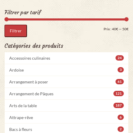
Filtrer par tarif
Pri
Pr
Prix :
40€
—
50€
Filtrer
Catégories des produits
Accessoires culinaires
24
Ardoise
3
Arrangement à poser
61
Arrangement de Pâques
121
Arts de la table
187
Attrape-rêve
6
Bacs à fleurs
2