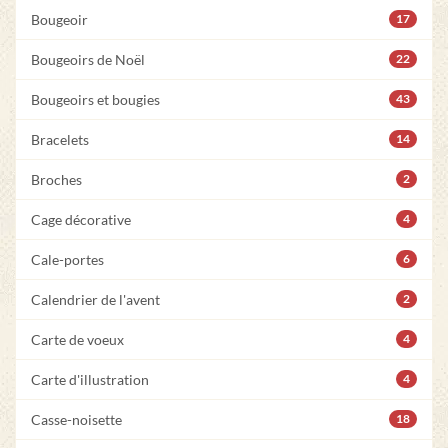
Bougeoir
17
Bougeoirs de Noël
22
Bougeoirs et bougies
43
Bracelets
14
Broches
2
Cage décorative
4
Cale-portes
6
Calendrier de l'avent
2
Carte de voeux
4
Carte d'illustration
4
Casse-noisette
18