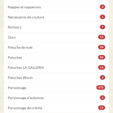
Nappes et napperons
6
Nécessaires de couture
1
Nichoirs
7
Ours
15
Peluche de noël
28
Peluches
84
Peluches LA GALLERIA
14
Peluches Wurm
4
Personnage
475
Personnage d'automne
5
Personnage de crèche
15