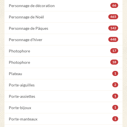
Personnage de décoration
66
Personnage de Noël
465
Personnage de Pâques
142
Personnage d'hiver
448
Photophore
17
Photophore
18
Plateau
1
Porte-aiguilles
2
Porte-assiettes
1
Porte-bijoux
1
Porte-manteaux
1