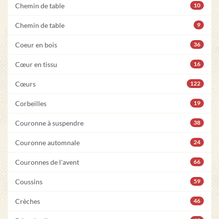
Chemin de table
10
Chemin de table
9
Coeur en bois
36
Cœur en tissu
16
Cœurs
122
Corbeilles
19
Couronne à suspendre
38
Couronne automnale
24
Couronnes de l'avent
66
Coussins
59
Crèches
46