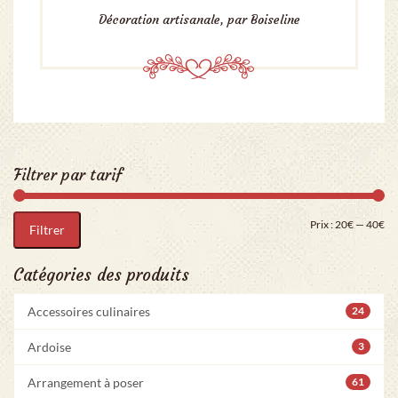
Décoration artisanale, par Boiseline
Filtrer par tarif
Pri
Pr
Prix :
20€
—
40€
Filtrer
Catégories des produits
Accessoires culinaires
24
Ardoise
3
Arrangement à poser
61