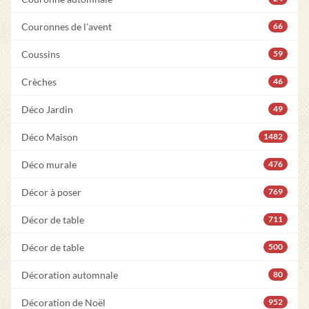
Couronnes de l'avent
66
Coussins
59
Crèches
46
Déco Jardin
49
Déco Maison
1482
Déco murale
476
Décor à poser
769
Décor de table
711
Décor de table
500
Décoration automnale
80
Décoration de Noël
952