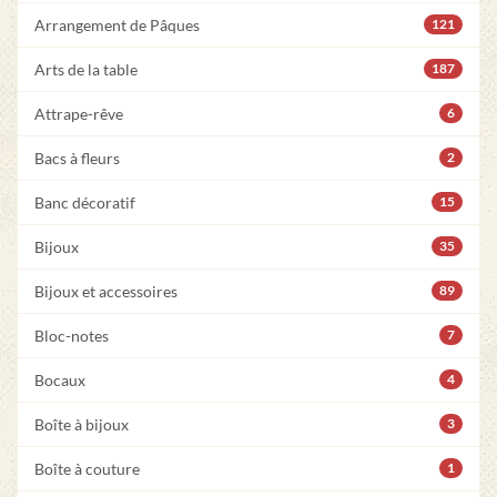
Arrangement de Pâques
121
Arts de la table
187
Attrape-rêve
6
Bacs à fleurs
2
Banc décoratif
15
Bijoux
35
Bijoux et accessoires
89
Bloc-notes
7
Bocaux
4
Boîte à bijoux
3
Boîte à couture
1