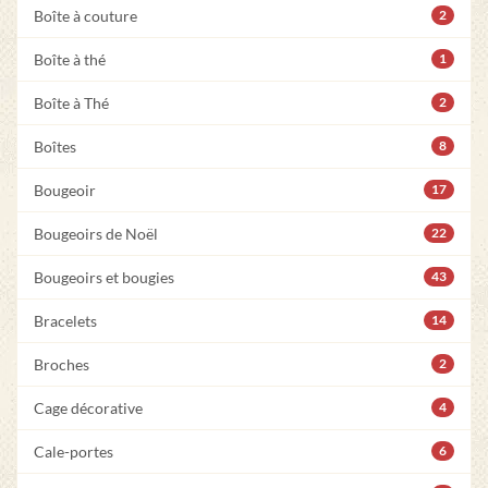
Boîte à couture
2
Boîte à thé
1
Boîte à Thé
2
Boîtes
8
Bougeoir
17
Bougeoirs de Noël
22
Bougeoirs et bougies
43
Bracelets
14
Broches
2
Cage décorative
4
Cale-portes
6