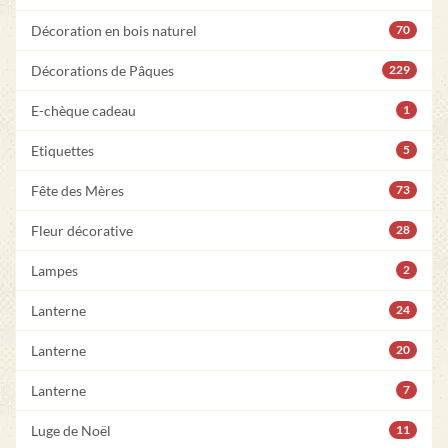
Décoration en bois naturel
70
Décorations de Pâques
229
E-chèque cadeau
1
Etiquettes
5
Fête des Mères
73
Fleur décorative
28
Lampes
2
Lanterne
24
Lanterne
20
Lanterne
7
Luge de Noël
11