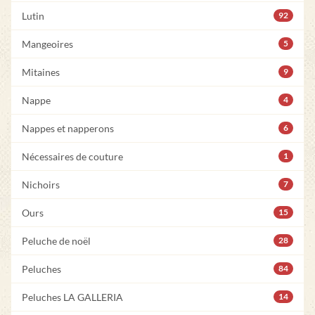
Lutin
92
Mangeoires
5
Mitaines
9
Nappe
4
Nappes et napperons
6
Nécessaires de couture
1
Nichoirs
7
Ours
15
Peluche de noël
28
Peluches
84
Peluches LA GALLERIA
14