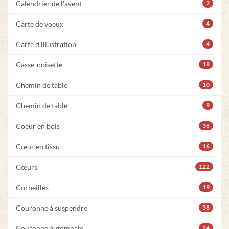
Calendrier de l'avent
2
Carte de voeux
4
Carte d'illustration
4
Casse-noisette
18
Chemin de table
10
Chemin de table
9
Coeur en bois
36
Cœur en tissu
16
Cœurs
122
Corbeilles
19
Couronne à suspendre
38
Couronne automnale
24