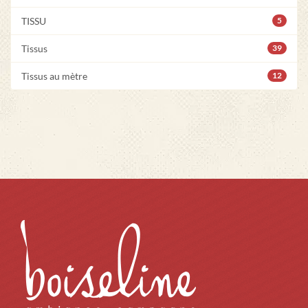
TISSU
5
Tissus
39
Tissus au mètre
12