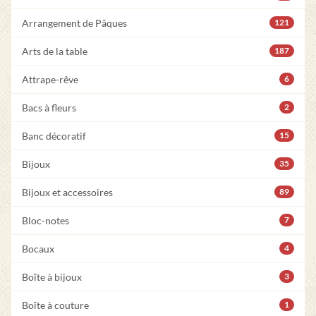
Arrangement de Pâques
121
Arts de la table
187
Attrape-rêve
6
Bacs à fleurs
2
Banc décoratif
15
Bijoux
35
Bijoux et accessoires
89
Bloc-notes
7
Bocaux
4
Boîte à bijoux
3
Boîte à couture
1