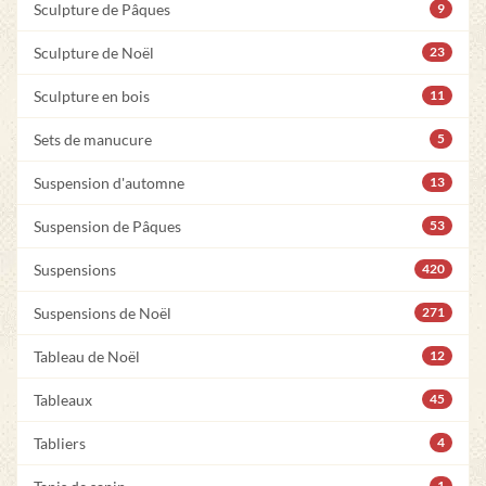
Sculpture de Pâques
9
Sculpture de Noël
23
Sculpture en bois
11
Sets de manucure
5
Suspension d'automne
13
Suspension de Pâques
53
Suspensions
420
Suspensions de Noël
271
Tableau de Noël
12
Tableaux
45
Tabliers
4
1