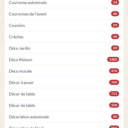
Couronne automnale
24
Couronnes de l'avent
66
Coussins
59
Crèches
46
Déco Jardin
49
Déco Maison
1482
Déco murale
476
Décor à poser
769
Décor de table
711
Décor de table
500
Décoration automnale
80
952