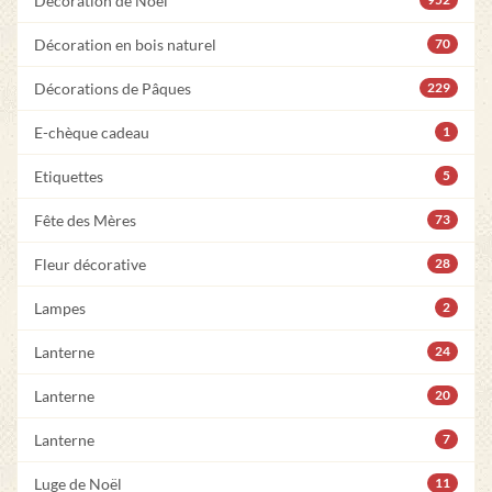
Décoration de Noël
Décoration en bois naturel
70
Décorations de Pâques
229
E-chèque cadeau
1
Etiquettes
5
Fête des Mères
73
Fleur décorative
28
Lampes
2
Lanterne
24
Lanterne
20
Lanterne
7
Luge de Noël
11