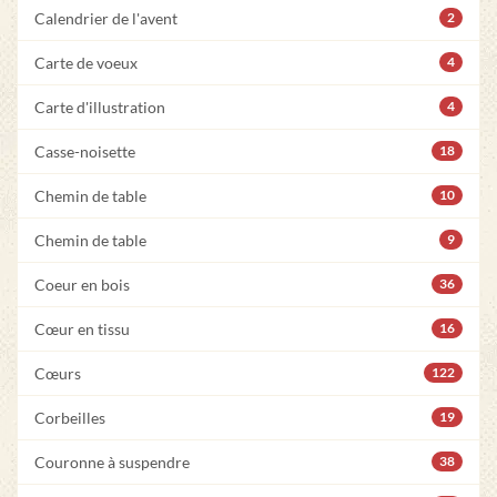
Calendrier de l'avent
2
Carte de voeux
4
Carte d'illustration
4
Casse-noisette
18
Chemin de table
10
Chemin de table
9
Coeur en bois
36
Cœur en tissu
16
Cœurs
122
Corbeilles
19
Couronne à suspendre
38