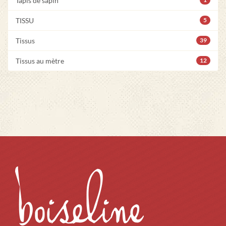
Tapis de sapin
TISSU
5
Tissus
39
Tissus au mètre
12