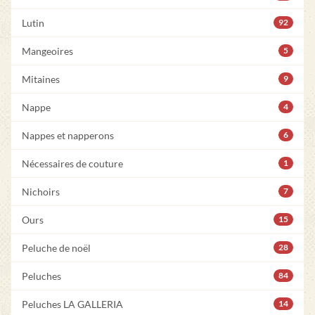
Lutin
92
Mangeoires
5
Mitaines
9
Nappe
4
Nappes et napperons
6
Nécessaires de couture
1
Nichoirs
7
Ours
15
Peluche de noël
28
Peluches
84
Peluches LA GALLERIA
14