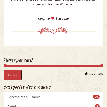
colliers ou boucles d’oreille …
Coup de
Boiseline
Filtrer par tarif
Pri
Pr
Prix :
10€
—
20€
Filtrer
Catégories des produits
Accessoires culinaires
24
Ardoise
3