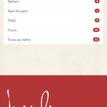
Tabliers
4
Tapis de sapin
1
TISSU
5
Tissus
39
Tissus au mètre
12