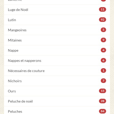
Luge de Noël
11
Lutin
92
Mangeoires
5
Mitaines
9
Nappe
4
Nappes et napperons
6
Nécessaires de couture
1
Nichoirs
7
Ours
15
Peluche de noël
28
Peluches
84