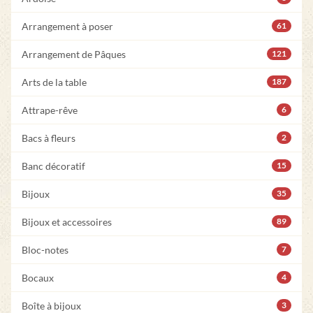
Arrangement à poser
61
Arrangement de Pâques
121
Arts de la table
187
Attrape-rêve
6
Bacs à fleurs
2
Banc décoratif
15
Bijoux
35
Bijoux et accessoires
89
Bloc-notes
7
Bocaux
4
Boîte à bijoux
3