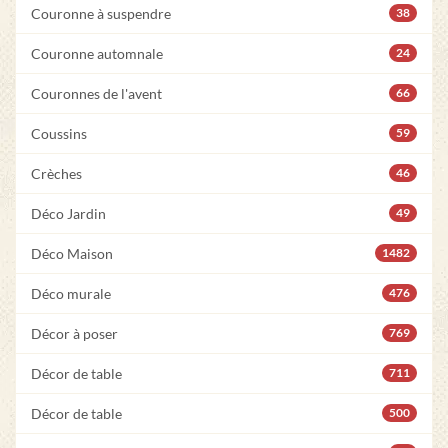
Couronne à suspendre
38
Couronne automnale
24
Couronnes de l'avent
66
Coussins
59
Crèches
46
Déco Jardin
49
Déco Maison
1482
Déco murale
476
Décor à poser
769
Décor de table
711
Décor de table
500