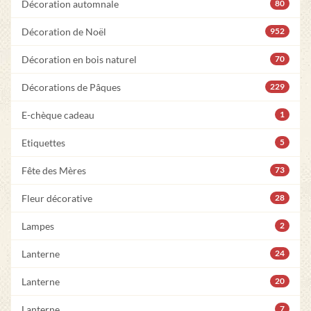
Décoration automnale
80
Décoration de Noël
952
Décoration en bois naturel
70
Décorations de Pâques
229
E-chèque cadeau
1
Etiquettes
5
Fête des Mères
73
Fleur décorative
28
Lampes
2
Lanterne
24
Lanterne
20
Lanterne
7