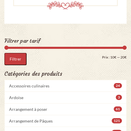
Filtrer par tarif
Pri
Pr
Prix :
10€
—
20€
Filtrer
Catégories des produits
Accessoires culinaires
24
Ardoise
3
Arrangement à poser
61
Arrangement de Pâques
121