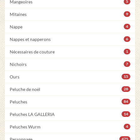
Mangeoires
5
Mitaines
9
Nappe
4
Nappes et napperons
6
Nécessaires de couture
1
Nichoirs
7
Ours
15
Peluche de noël
28
Peluches
84
Peluches LA GALLERIA
14
Peluches Wurm
4
Personnage
475