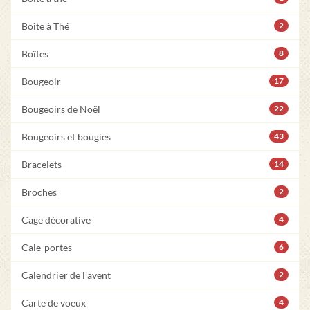
Boîte à Thé
2
Boîtes
8
Bougeoir
17
Bougeoirs de Noël
22
Bougeoirs et bougies
43
Bracelets
14
Broches
2
Cage décorative
4
Cale-portes
6
Calendrier de l'avent
2
Carte de voeux
4