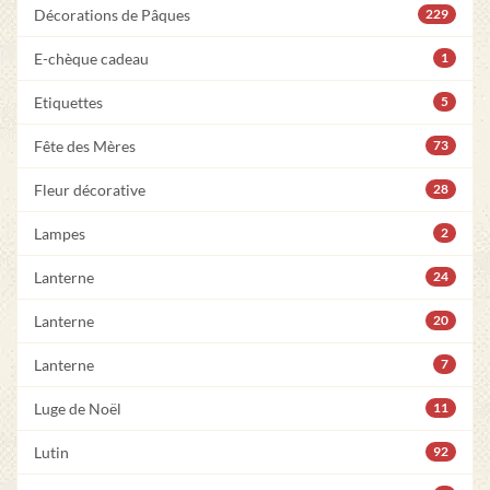
Décorations de Pâques
229
E-chèque cadeau
1
Etiquettes
5
Fête des Mères
73
Fleur décorative
28
Lampes
2
Lanterne
24
Lanterne
20
Lanterne
7
Luge de Noël
11
Lutin
92