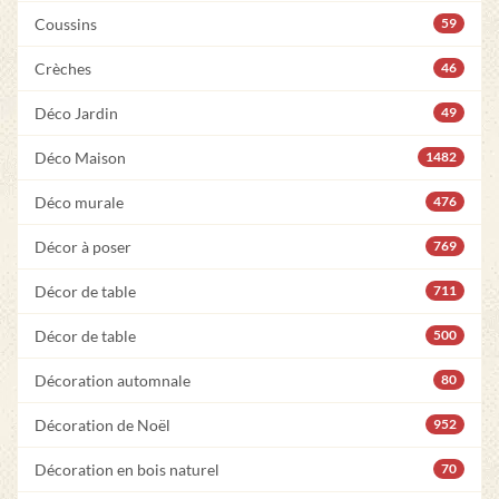
Coussins
59
Crèches
46
Déco Jardin
49
Déco Maison
1482
Déco murale
476
Décor à poser
769
Décor de table
711
Décor de table
500
Décoration automnale
80
Décoration de Noël
952
Décoration en bois naturel
70