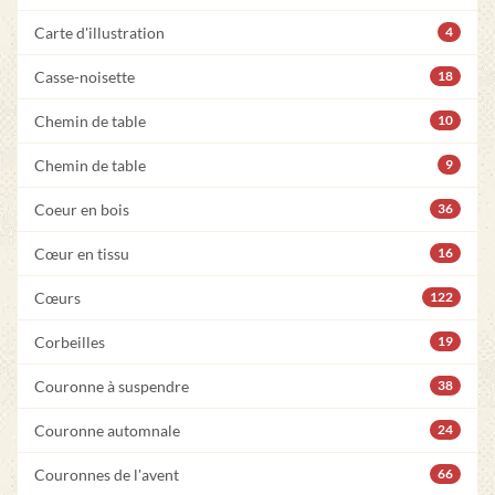
Carte d'illustration
4
Casse-noisette
18
Chemin de table
10
Chemin de table
9
Coeur en bois
36
Cœur en tissu
16
Cœurs
122
Corbeilles
19
Couronne à suspendre
38
Couronne automnale
24
Couronnes de l'avent
66