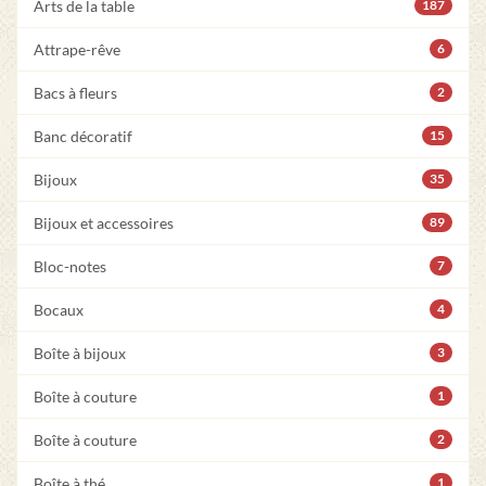
Arts de la table
187
Attrape-rêve
6
Bacs à fleurs
2
Banc décoratif
15
Bijoux
35
Bijoux et accessoires
89
Bloc-notes
7
Bocaux
4
Boîte à bijoux
3
Boîte à couture
1
Boîte à couture
2
Boîte à thé
1