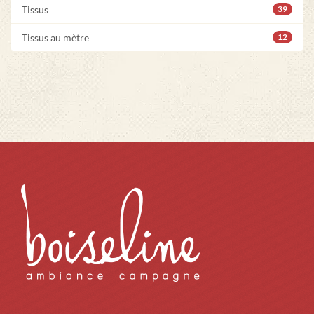
Tissus
39
Tissus au mètre
12