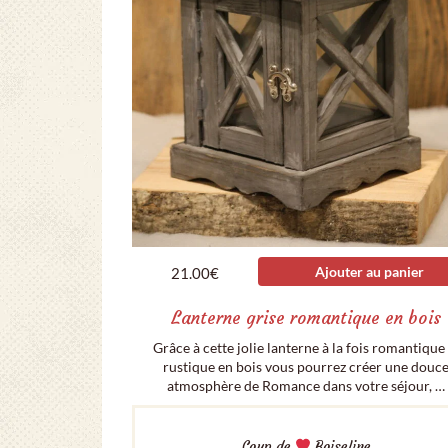
Ajouter au panier
21.00
€
Lanterne grise romantique en bois
Grâce à cette jolie lanterne à la fois romantique
rustique en bois vous pourrez créer une douc
atmosphère de Romance dans votre séjour, …
Coup de
Boiseline