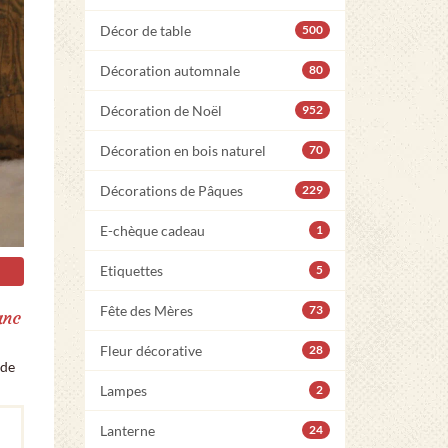
Décor de table
500
Décoration automnale
80
Décoration de Noël
952
Décoration en bois naturel
70
Décorations de Pâques
229
E-chèque cadeau
1
Etiquettes
5
Fête des Mères
73
anc
Fleur décorative
28
 de
Lampes
2
Lanterne
24