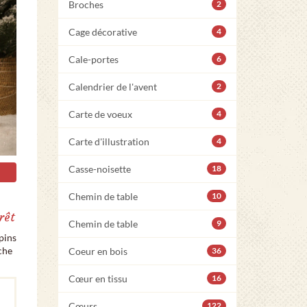
Broches
2
Cage décorative
4
Cale-portes
6
Calendrier de l'avent
2
Carte de voeux
4
Carte d'illustration
4
Casse-noisette
18
Chemin de table
10
rêt
Chemin de table
9
pins
che
Coeur en bois
36
Cœur en tissu
16
Cœurs
122