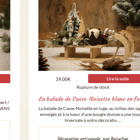
Lire la suite
39.00
€
Rupture de stock
La balade de Casse-Noisette blanc en fo
ert /
 SANS
La balade de Casse-Noisette en luge, au milieu des sa
enneigés et à la lueur d’une bougie donnera une tou
hivernale à votre décoratio …
Décoration artisanale, par Boiseline