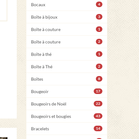
Bocaux
4
Boîte à bijoux
3
Boîte à couture
1
Boîte à couture
2
Boîte à thé
1
Boîte à Thé
2
Boîtes
8
Bougeoir
17
Bougeoirs de Noël
22
Bougeoirs et bougies
43
Bracelets
14