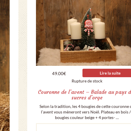
Lire la suite
49.00
€
Rupture de stock
Couronne de l’avent – Balade au pays d
sucres d’orge
Selon la tradition, les 4 bougies de cette couronne 
l’avent vous mèneront vers Noël. Plateau en bois 
bougies couleur beige + 4 portes- …