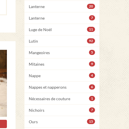
Lanterne
20
Lanterne
7
Luge de Noël
11
Lutin
92
Mangeoires
5
Mitaines
9
Nappe
4
Nappes et napperons
6
Nécessaires de couture
1
Nichoirs
7
Ours
15