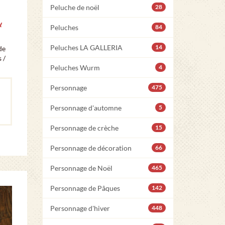
Peluche de noël
28
u
Peluches
84
Peluches LA GALLERIA
14
de
 /
Peluches Wurm
4
Personnage
475
Personnage d'automne
5
Personnage de crèche
15
Personnage de décoration
66
Personnage de Noël
465
Personnage de Pâques
142
Personnage d'hiver
448