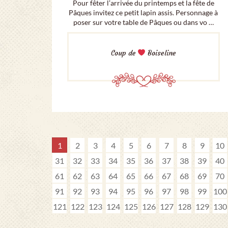
Pour fêter l’arrivée du printemps et la fête de
Pâques invitez ce petit lapin assis. Personnage à
poser sur votre table de Pâques ou dans vo …
Coup de
Boiseline
1
2
3
4
5
6
7
8
9
10
31
32
33
34
35
36
37
38
39
40
61
62
63
64
65
66
67
68
69
70
91
92
93
94
95
96
97
98
99
100
121
122
123
124
125
126
127
128
129
130