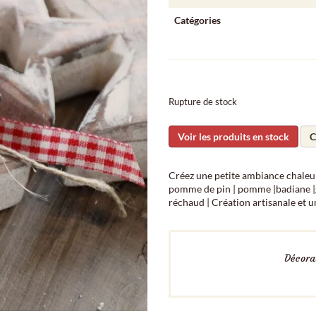
Catégories
Rupture de stock
Voir les produits en stock
C
Créez une petite ambiance chaleur
pomme de pin | pomme |badiane |gr
réchaud | Création artisanale et u
Décorat