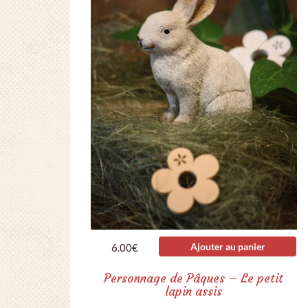
Ajouter au panier
6.00
€
Personnage de Pâques – Le petit
lapin assis