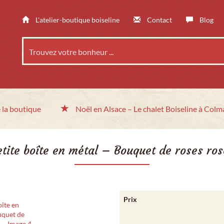
L'atelier-boutique boiseline
Contact
Blog
 la boutique
Noël en Alsace
– Le chalet
Boiseline à Colm
etite boîte en métal – Bouquet de roses ros
Prix