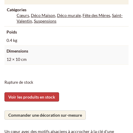
Catégories
Cœurs
,
Déco Maison
,
Déco murale
,
Fête des Mères
,
Saint-
Valentin
,
Suspensions
Poids
0.4 kg
Dimensions
12 × 10 cm
Rupture de stock
Voir les produits en stock
Commander une décoration sur-mesure
Un cœur avec des motifs alsaciens à accrocher à la clé d'une