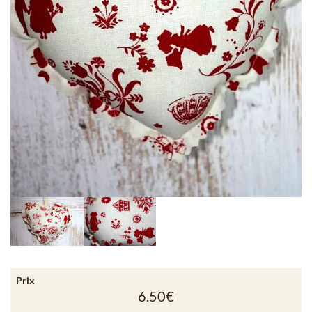
Prix
6.50
€