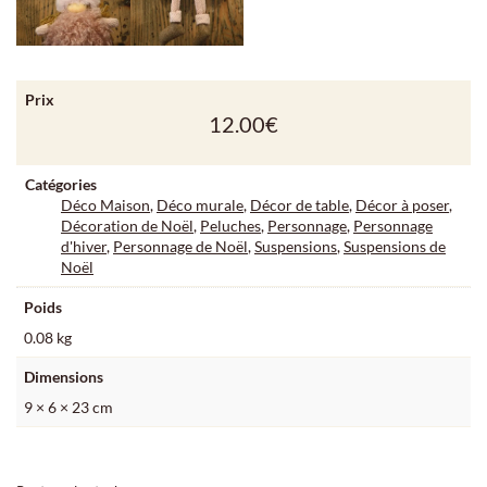
Prix
12.00
€
Catégories
Déco Maison
,
Déco murale
,
Décor de table
,
Décor à poser
,
Décoration de Noël
,
Peluches
,
Personnage
,
Personnage
d'hiver
,
Personnage de Noël
,
Suspensions
,
Suspensions de
Noël
Poids
0.08 kg
Dimensions
9 × 6 × 23 cm