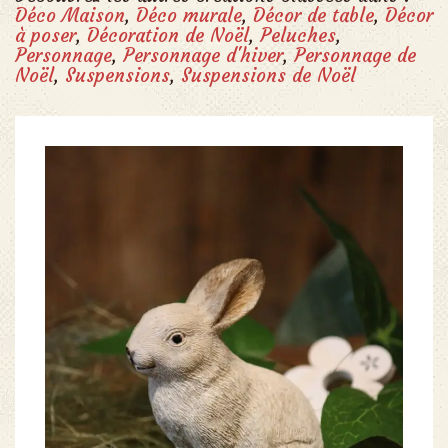
Déco Maison
,
Déco murale
,
Décor de table
,
Décor
à poser
,
Décoration de Noël
,
Peluches
,
Personnage
,
Personnage d'hiver
,
Personnage de
Noël
,
Suspensions
,
Suspensions de Noël