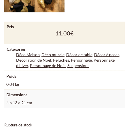
Prix
11.00
€
Catégories
Déco Maison
,
Déco murale
,
Décor de table
,
Décor à poser
,
Décoration de Noël
,
Peluches
,
Personnage
,
Personnage
d'hiver
,
Personnage de Noël
,
Suspensions
Poids
0.04 kg
Dimensions
4 × 13 × 21 cm
Rupture de stock