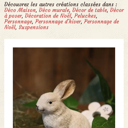
Découvrez les autres créations classées dans :
Déco Maison
,
Déco murale
,
Décor de table
,
Décor
à poser
,
Décoration de Noël
,
Peluches
,
Personnage
,
Personnage d'hiver
,
Personnage de
Noël
,
Suspensions