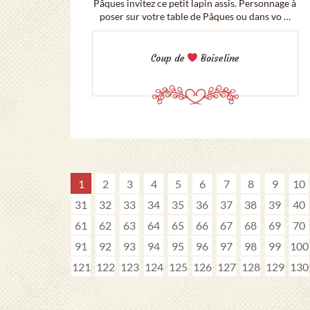
Pâques invitez ce petit lapin assis. Personnage à
poser sur votre table de Pâques ou dans vo …
Coup de
Boiseline
1
2
3
4
5
6
7
8
9
10
31
32
33
34
35
36
37
38
39
40
61
62
63
64
65
66
67
68
69
70
91
92
93
94
95
96
97
98
99
100
121
122
123
124
125
126
127
128
129
130