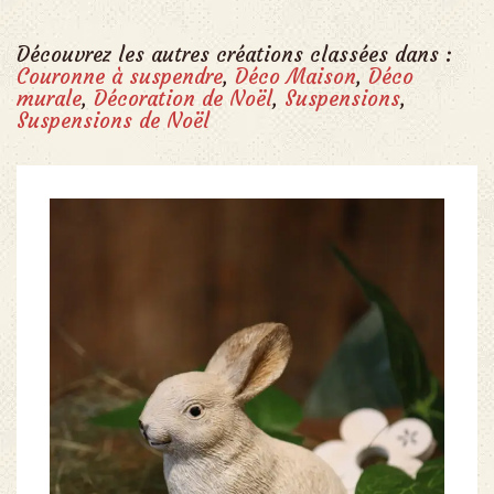
Découvrez les autres créations classées dans :
Couronne à suspendre
,
Déco Maison
,
Déco
murale
,
Décoration de Noël
,
Suspensions
,
Suspensions de Noël