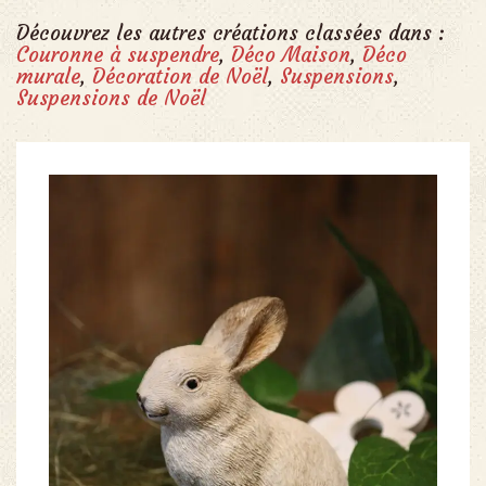
Découvrez les autres créations classées dans :
Couronne à suspendre
,
Déco Maison
,
Déco
murale
,
Décoration de Noël
,
Suspensions
,
Suspensions de Noël