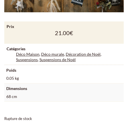
Prix
21.00
€
Catégories
Déco Maison
,
Déco murale
,
Décoration de Noël
,
Suspensions
,
Suspensions de Noël
Poids
0.05 kg
Dimensions
68 cm
Rupture de stock