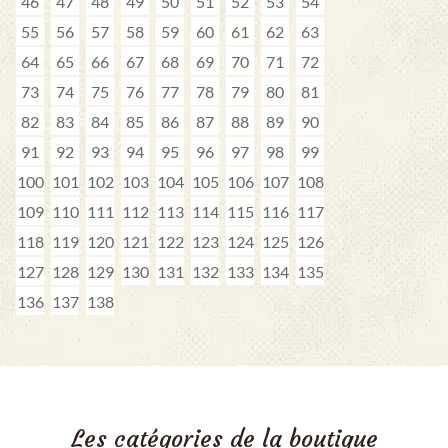
46
47
48
49
50
51
52
53
54
55
56
57
58
59
60
61
62
63
64
65
66
67
68
69
70
71
72
73
74
75
76
77
78
79
80
81
82
83
84
85
86
87
88
89
90
91
92
93
94
95
96
97
98
99
100
101
102
103
104
105
106
107
108
109
110
111
112
113
114
115
116
117
118
119
120
121
122
123
124
125
126
127
128
129
130
131
132
133
134
135
136
137
138
Les catégories de la boutique