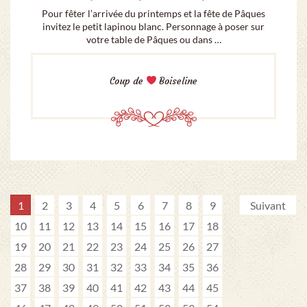
Pour fêter l’arrivée du printemps et la fête de Pâques
invitez le petit lapinou blanc. Personnage à poser sur
votre table de Pâques ou dans …
Coup de
Boiseline
1
2
3
4
5
6
7
8
9
Suivant
10
11
12
13
14
15
16
17
18
19
20
21
22
23
24
25
26
27
28
29
30
31
32
33
34
35
36
37
38
39
40
41
42
43
44
45