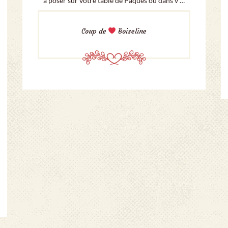
à poser sur votre table de Pâques ou dans v …
Coup de
Boiseline