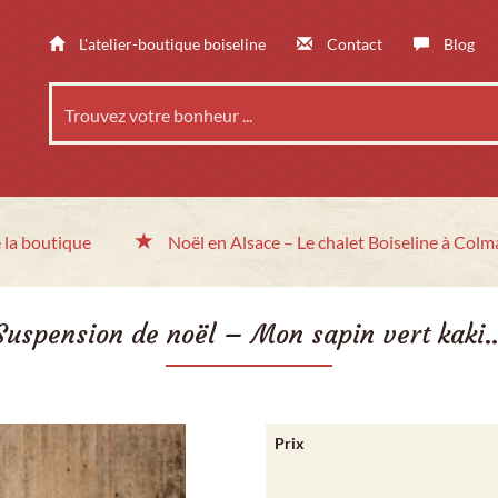
L'atelier-boutique boiseline
Contact
Blog
 la boutique
Noël en Alsace
– Le chalet
Boiseline à Colm
Suspension de noël – Mon sapin vert kaki
Prix