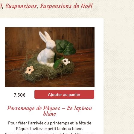
l
,
Suspensions
,
Suspensions de Noël
Ajouter au panier
7.50
€
Personnage de Pâques – Le lapinou
blanc
Pour fêter l’arrivée du printemps et la fête de
Pâques invitez le petit lapinou blanc.