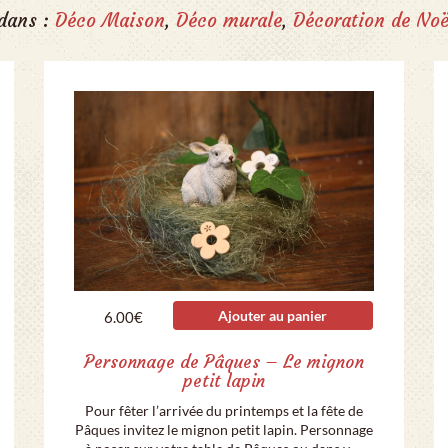
 dans :
Déco Maison
,
Déco murale
,
Décoration de Noë
Ajouter au panier
6.00
€
Personnage de Pâques – Le mignon
petit lapin
Pour fêter l’arrivée du printemps et la fête de
Pâques invitez le mignon petit lapin. Personnage