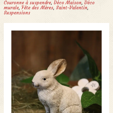
Couronne à suspendre
,
Déco Maison
,
Déco
murale
,
Fête des Mères
,
Saint-Valentin
,
Suspensions