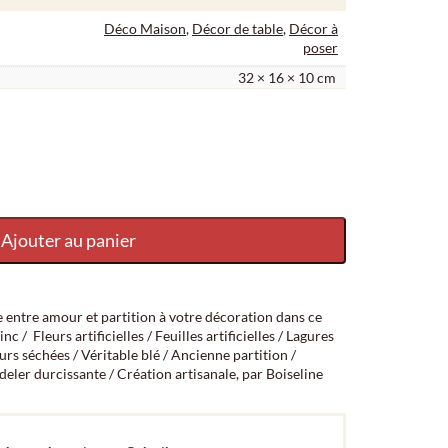
Déco Maison
,
Décor de table
,
Décor à
poser
32 × 16 × 10 cm
t partition de musique
Ajouter au panier
e entre amour et partition à votre décoration dans ce
 / Fleurs artificielles / Feuilles artificielles / Lagures
urs séchées / Véritable blé / Ancienne partition /
er durcissante / Création artisanale, par Boiseline