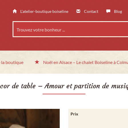
L'atelier-boutique boiseline
Contact
Blog
 la boutique
Noël en Alsace
– Le chalet
Boiseline à Colm
cor de table – Amour et partition de musi
Prix