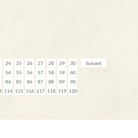
24
25
26
27
28
29
30
Suivant
54
55
56
57
58
59
60
84
85
86
87
88
89
90
3
114
115
116
117
118
119
120