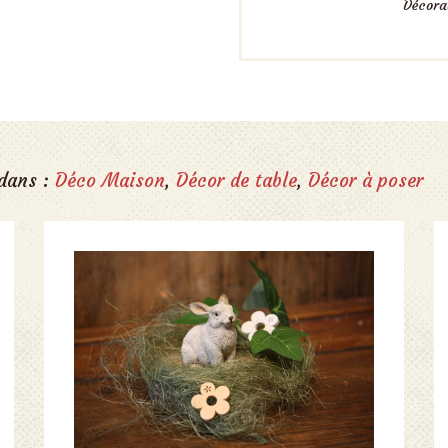
Décorat
 dans :
Déco Maison
,
Décor de table
,
Décor à poser