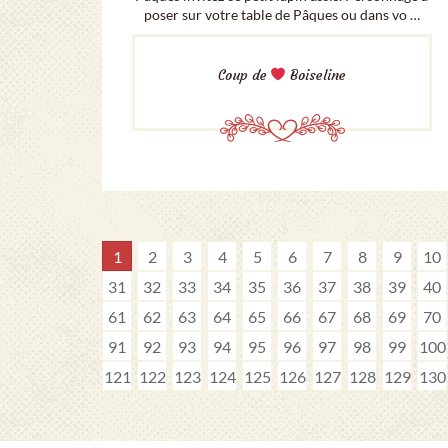
poser sur votre table de Pâques ou dans vo …
Coup de
Boiseline
1
2
3
4
5
6
7
8
9
10
31
32
33
34
35
36
37
38
39
40
61
62
63
64
65
66
67
68
69
70
91
92
93
94
95
96
97
98
99
100
121
122
123
124
125
126
127
128
129
130