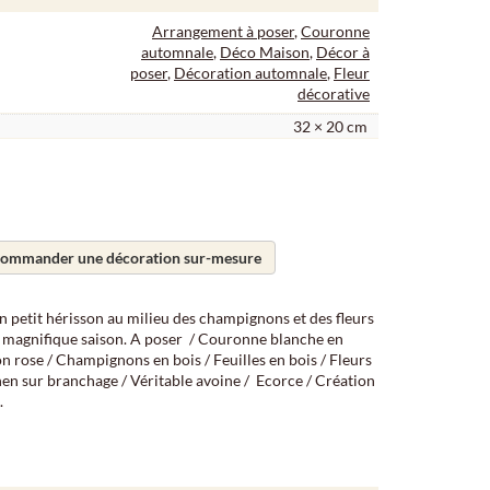
Arrangement à poser
,
Couronne
automnale
,
Déco Maison
,
Décor à
poser
,
Décoration automnale
,
Fleur
décorative
32 × 20 cm
ommander une décoration sur-mesure
petit hérisson au milieu des champignons et des fleurs
e magnifique saison. A poser / Couronne blanche en
on rose / Champignons en bois / Feuilles en bois / Fleurs
ichen sur branchage / Véritable avoine / Ecorce / Création
.