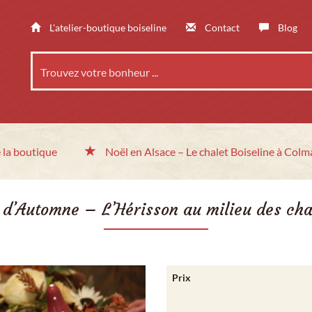
L'atelier-boutique boiseline
Contact
Blog
 la boutique
Noël en Alsace
– Le chalet
Boiseline à Colm
 d’Automne – L’Hérisson au milieu des ch
Prix