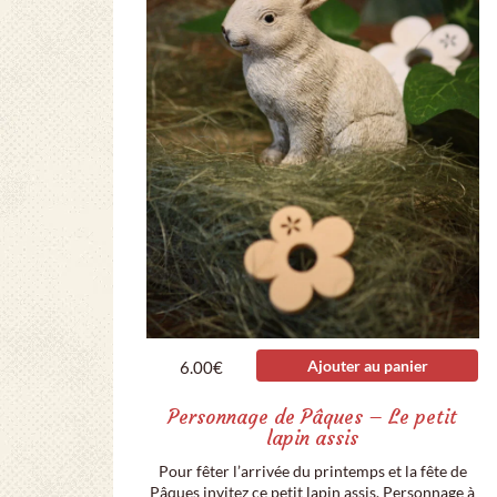
Ajouter au panier
6.00
€
Personnage de Pâques – Le petit
lapin assis
Pour fêter l’arrivée du printemps et la fête de
Pâques invitez ce petit lapin assis. Personnage à