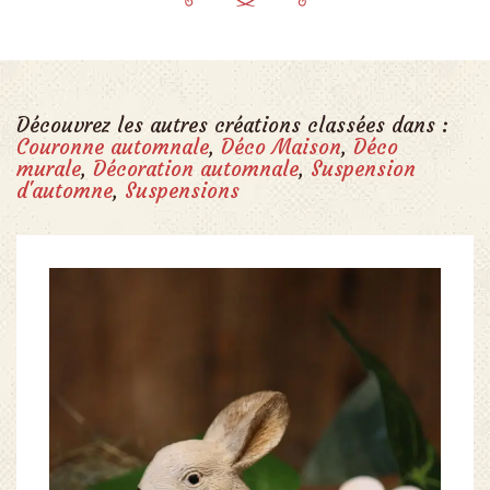
Découvrez les autres créations classées dans :
Couronne automnale
,
Déco Maison
,
Déco
murale
,
Décoration automnale
,
Suspension
d'automne
,
Suspensions