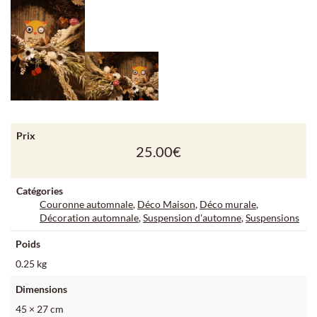
Prix
25.00
€
Catégories
Couronne automnale
,
Déco Maison
,
Déco murale
,
Décoration automnale
,
Suspension d'automne
,
Suspensions
Poids
0.25 kg
Dimensions
45 × 27 cm