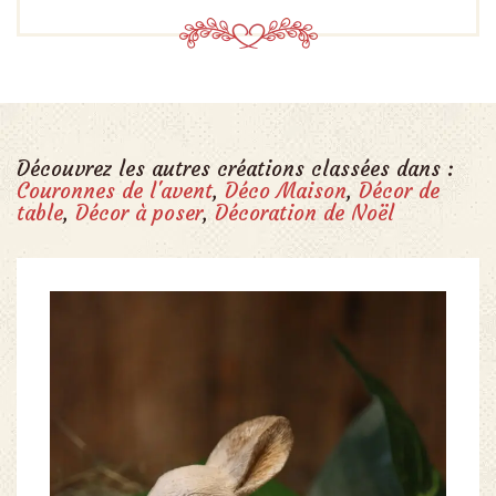
Découvrez les autres créations classées dans :
Couronnes de l'avent
,
Déco Maison
,
Décor de
table
,
Décor à poser
,
Décoration de Noël