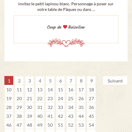
invitez le petit lapinou blanc. Personnage à poser sur
votre table de Pâques ou dans …
Coup de
Boiseline
1
2
3
4
5
6
7
8
9
Suivant
10
11
12
13
14
15
16
17
18
19
20
21
22
23
24
25
26
27
28
29
30
31
32
33
34
35
36
37
38
39
40
41
42
43
44
45
46
47
48
49
50
51
52
53
54