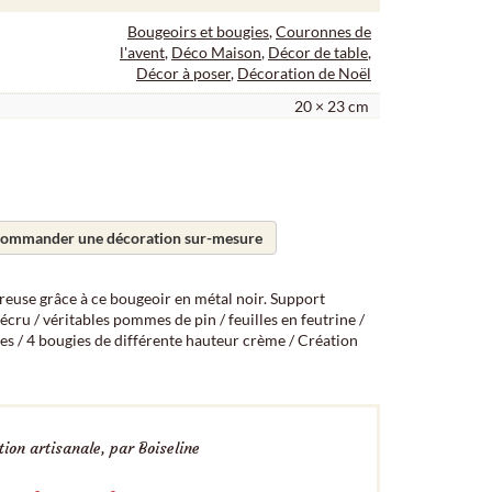
Bougeoirs et bougies
,
Couronnes de
l'avent
,
Déco Maison
,
Décor de table
,
Décor à poser
,
Décoration de Noël
20 × 23 cm
ommander une décoration sur-mesure
euse grâce à ce bougeoir en métal noir. Support
écru / véritables pommes de pin / feuilles en feutrine /
les / 4 bougies de différente hauteur crème / Création
ion artisanale, par Boiseline