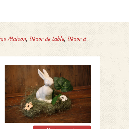
éco Maison
,
Décor de table
,
Décor à