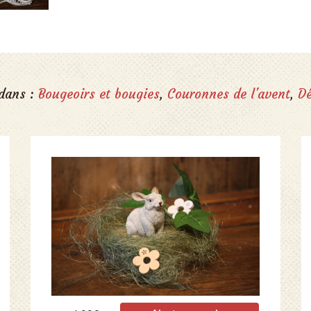
 dans :
Bougeoirs et bougies
,
Couronnes de l'avent
,
D