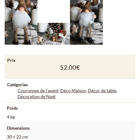
Prix
52.00
€
Catégories
Couronnes de l'avent
,
Déco Maison
,
Décor de table
,
Décoration de Noël
Poids
4 kg
Dimensions
30 × 22 cm