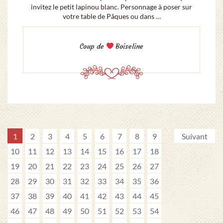
invitez le petit lapinou blanc. Personnage à poser sur
votre table de Pâques ou dans …
Coup de
Boiseline
1
2
3
4
5
6
7
8
9
Suivant
10
11
12
13
14
15
16
17
18
19
20
21
22
23
24
25
26
27
28
29
30
31
32
33
34
35
36
37
38
39
40
41
42
43
44
45
46
47
48
49
50
51
52
53
54