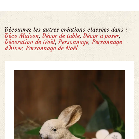
Découvrez les autres créations classées dans :
Déco Maison
,
Décor de table
,
Décor à poser
,
Décoration de Noël
,
Personnage
,
Personnage
d'hiver
,
Personnage de Noël