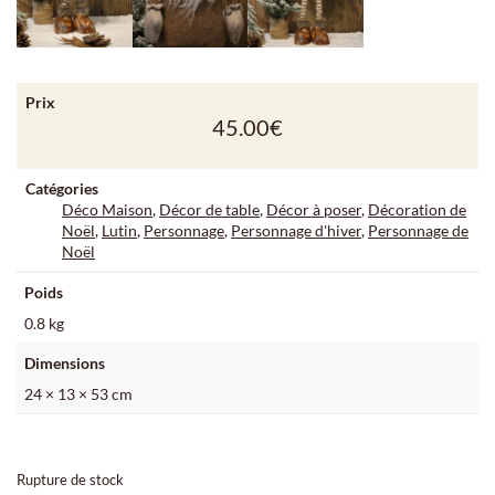
Prix
45.00
€
Catégories
Déco Maison
,
Décor de table
,
Décor à poser
,
Décoration de
Noël
,
Lutin
,
Personnage
,
Personnage d'hiver
,
Personnage de
Noël
Poids
0.8 kg
Dimensions
24 × 13 × 53 cm
Rupture de stock