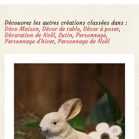
Découvrez les autres créations classées dans :
Déco Maison
,
Décor de table
,
Décor à poser
,
Décoration de Noël
,
Lutin
,
Personnage
,
Personnage d'hiver
,
Personnage de Noël