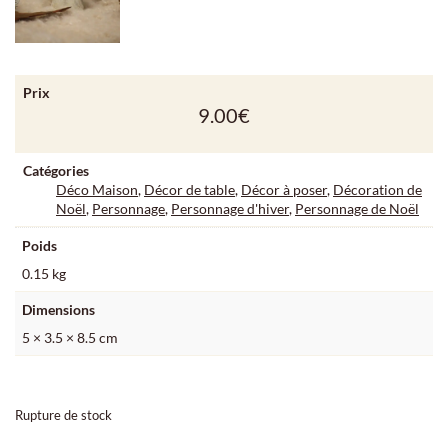
Prix
9.00
€
Catégories
Déco Maison
,
Décor de table
,
Décor à poser
,
Décoration de
Noël
,
Personnage
,
Personnage d'hiver
,
Personnage de Noël
Poids
0.15 kg
Dimensions
5 × 3.5 × 8.5 cm
Rupture de stock