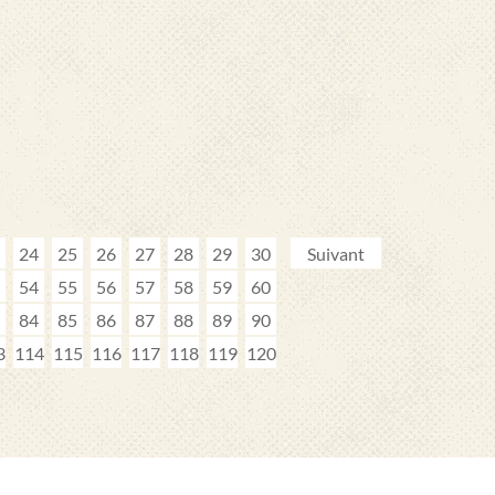
24
25
26
27
28
29
30
Suivant
54
55
56
57
58
59
60
84
85
86
87
88
89
90
3
114
115
116
117
118
119
120