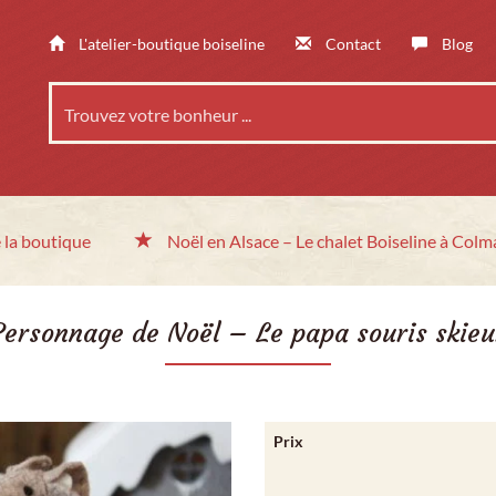
L'atelier-boutique boiseline
Contact
Blog
 la boutique
Noël en Alsace
– Le chalet
Boiseline à Colm
Personnage de Noël – Le papa souris skieu
Prix