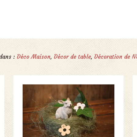
 dans :
Déco Maison
,
Décor de table
,
Décoration de N