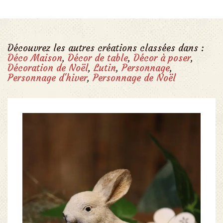
Découvrez les autres créations classées dans :
Déco Maison
,
Décor de table
,
Décor à poser
,
Décoration de Noël
,
Lutin
,
Personnage
,
Personnage d'hiver
,
Personnage de Noël