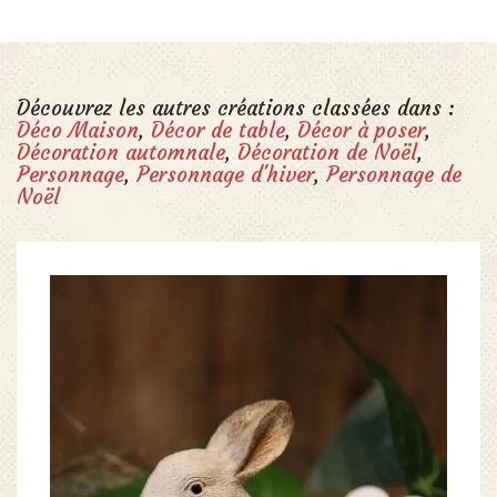
Découvrez les autres créations classées dans :
Déco Maison
,
Décor de table
,
Décor à poser
,
Décoration automnale
,
Décoration de Noël
,
Personnage
,
Personnage d'hiver
,
Personnage de
Noël