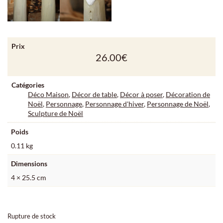
Prix
26.00
€
Catégories
Déco Maison
,
Décor de table
,
Décor à poser
,
Décoration de
Noël
,
Personnage
,
Personnage d'hiver
,
Personnage de Noël
,
Sculpture de Noël
Poids
0.11 kg
Dimensions
4 × 25.5 cm
Rupture de stock