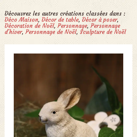
Découvrez les autres créations classées dans :
Déco Maison
,
Décor de table
,
Décor à poser
,
Décoration de Noël
,
Personnage
,
Personnage
d'hiver
,
Personnage de Noël
,
Sculpture de Noël