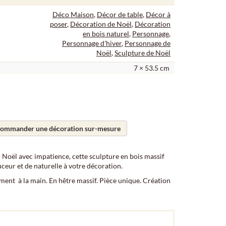
Déco Maison
,
Décor de table
,
Décor à
poser
,
Décoration de Noël
,
Décoration
en bois naturel
,
Personnage
,
Personnage d'hiver
,
Personnage de
Noël
,
Sculpture de Noël
7 × 53.5 cm
ommander une décoration sur-mesure
 Noël avec impatience, cette sculpture en bois massif
ceur et de naturelle à votre décoration.
ment à la main. En hêtre massif. Pièce unique. Création