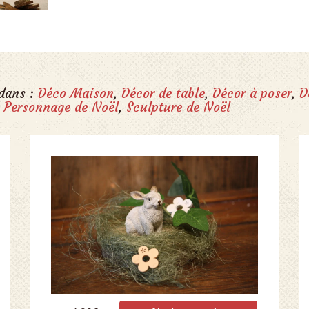
 dans :
Déco Maison
,
Décor de table
,
Décor à poser
,
D
,
Personnage de Noël
,
Sculpture de Noël