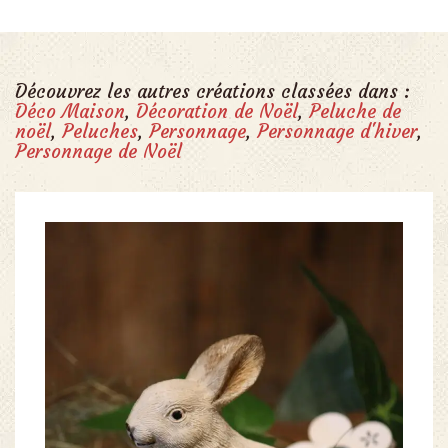
Découvrez les autres créations classées dans :
Déco Maison
,
Décoration de Noël
,
Peluche de
noël
,
Peluches
,
Personnage
,
Personnage d'hiver
,
Personnage de Noël