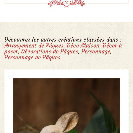
Découvrez les autres créations classées dans :
Arrangement de Pâques
,
Déco Maison
,
Décor à
poser
,
Décorations de Pâques
,
Personnage
,
Personnage de Pâques