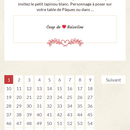
invitez le petit lapinou blanc. Personnage à poser sur
votre table de Pâques ou dans …
Coup de
Boiseline
1
2
3
4
5
6
7
8
9
Suivant
10
11
12
13
14
15
16
17
18
19
20
21
22
23
24
25
26
27
28
29
30
31
32
33
34
35
36
37
38
39
40
41
42
43
44
45
46
47
48
49
50
51
52
53
54