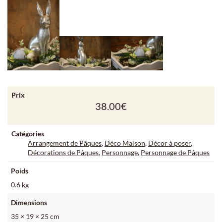
Prix
38.00
€
Catégories
Arrangement de Pâques
,
Déco Maison
,
Décor à poser
,
Décorations de Pâques
,
Personnage
,
Personnage de Pâques
Poids
0.6 kg
Dimensions
35 × 19 × 25 cm