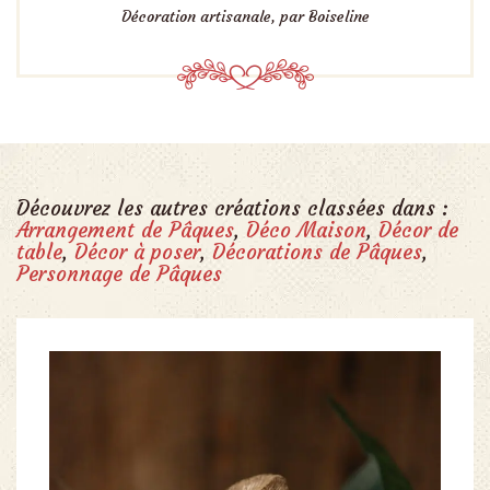
Décoration artisanale, par Boiseline
Découvrez les autres créations classées dans :
Arrangement de Pâques
,
Déco Maison
,
Décor de
table
,
Décor à poser
,
Décorations de Pâques
,
Personnage de Pâques