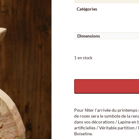
Catégories
Dimensions
1 en stock
quantité de Sculpture en bois - La L
Pour fêter l’arrivée du printemps
de roses sera le symbole de la ren
dans vos décorations / Lapine en b
artificielles / Véritable partition 
Boiseline.