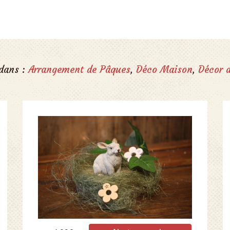
 dans :
Arrangement de Pâques
,
Déco Maison
,
Décor d