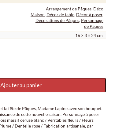
Arrangement de Pâques
,
Déco
Maison
,
Décor de table
,
Décor à poser
,
Décorations de Pâques
,
Personnage
de Pâques
16 × 3 × 24 cm
apine avec son bouquet de roses
Ajouter au panier
 et la fête de Pâques, Madame Lapine avec son bouquet
aissance de cette nouvelle saison. Personnage à poser
ois massif cérusé blanc / Véritables fleurs / Fleurs
/ Plume / Dentelle rose / Fabrication artisanale, par