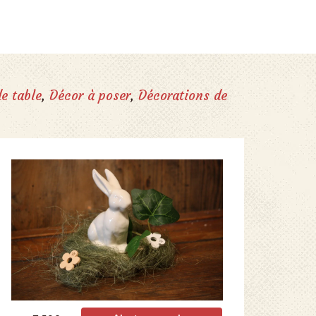
e table
,
Décor à poser
,
Décorations de