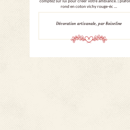
comptez sur lui pour créer votre ambiance. | plafo
rond en coton vichy rouge-éc …
Décoration artisanale, par Boiseline