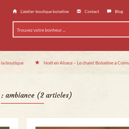
L’atelier-boutique boiseline
Contact
Blog
 la boutique
Noël en Alsace
– Le chalet
Boiseline à Colm
 :
ambiance
(2 articles)