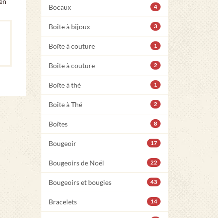
 en
Bocaux
4
Boîte à bijoux
3
Boîte à couture
1
Boîte à couture
2
Boîte à thé
1
Boîte à Thé
2
Boîtes
8
Bougeoir
17
Bougeoirs de Noël
22
Bougeoirs et bougies
43
Bracelets
14