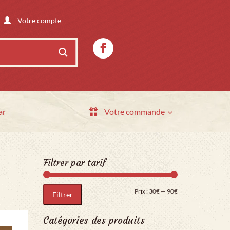
Votre compte
ar
Votre commande
Filtrer par tarif
Prix min
Prix max
Prix :
30€
—
90€
Filtrer
Catégories des produits