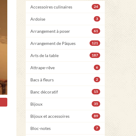
Accessoires culinaires
24
Ardoise
3
Arrangement à poser
61
Arrangement de Pâques
121
Arts de la table
187
Attrape-rêve
6
Bacs à fleurs
2
Banc décoratif
15
Bijoux
35
Bijoux et accessoires
89
Bloc-notes
7