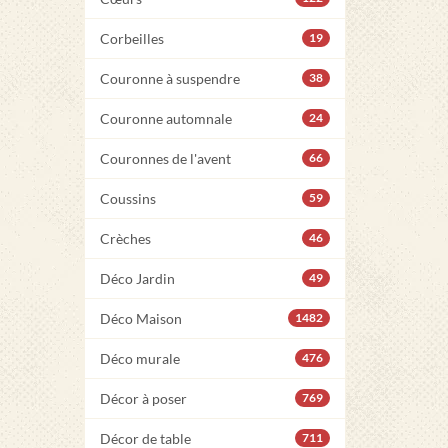
Corbeilles
19
Couronne à suspendre
38
Couronne automnale
24
Couronnes de l'avent
66
Coussins
59
Crèches
46
Déco Jardin
49
Déco Maison
1482
Déco murale
476
Décor à poser
769
Décor de table
711