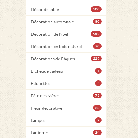
Décor de table
500
Décoration automnale
80
Décoration de Noël
952
Décoration en bois naturel
70
Décorations de Pâques
229
E-chèque cadeau
1
Etiquettes
5
Fête des Mères
73
Fleur décorative
28
Lampes
2
Lanterne
24