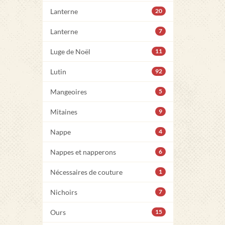
Lanterne
20
Lanterne
7
Luge de Noël
11
Lutin
92
Mangeoires
5
Mitaines
9
Nappe
4
Nappes et napperons
6
Nécessaires de couture
1
Nichoirs
7
Ours
15