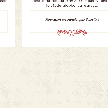
nnier
comptez sur elle pour créer votre ambiance. | pied
bois flotté | abat-jour carré en co …
Décoration artisanale, par Boiseline