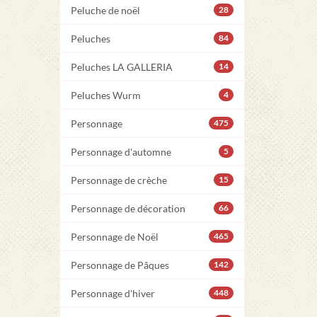
Peluche de noël
28
Peluches
84
Peluches LA GALLERIA
14
Peluches Wurm
4
Personnage
475
Personnage d'automne
5
Personnage de crèche
15
Personnage de décoration
66
Personnage de Noël
465
Personnage de Pâques
142
Personnage d'hiver
448