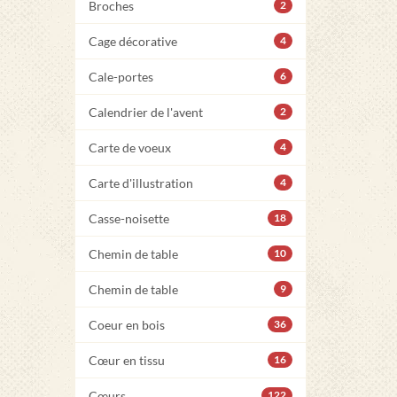
Broches
2
Cage décorative
4
Cale-portes
6
Calendrier de l'avent
2
Carte de voeux
4
Carte d'illustration
4
Casse-noisette
18
Chemin de table
10
Chemin de table
9
Coeur en bois
36
Cœur en tissu
16
Cœurs
122