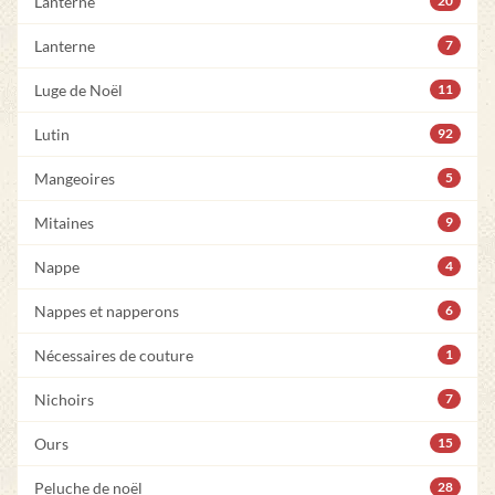
Lanterne
20
Lanterne
7
Luge de Noël
11
Lutin
92
Mangeoires
5
Mitaines
9
Nappe
4
Nappes et napperons
6
Nécessaires de couture
1
Nichoirs
7
Ours
15
Peluche de noël
28