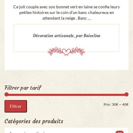
Ce joli couple avec son bonnet vert en laine se confie leurs
petites histoires sur le coin d’un banc chaleureux en
attendant la neige . Banc …
Décoration artisanale, par Boiseline
Filtrer par tarif
Pri
Pr
Prix :
30€
—
40€
Filtrer
Catégories des produits