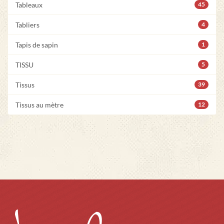
Tableaux
45
Tabliers
4
Tapis de sapin
1
TISSU
5
Tissus
39
Tissus au mètre
12