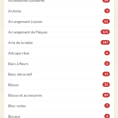
Accessoires culinaires
24
Ardoise
3
Arrangement à poser
61
Arrangement de Pâques
121
Arts de la table
187
Attrape-rêve
6
Bacs à fleurs
2
Banc décoratif
15
Bijoux
35
Bijoux et accessoires
89
Bloc-notes
7
Bocaux
4