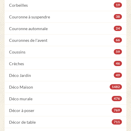
Corbeilles
19
Couronne à suspendre
38
Couronne automnale
24
Couronnes de l'avent
66
Coussins
59
Crèches
46
Déco Jardin
49
Déco Maison
1482
Déco murale
476
Décor à poser
769
Décor de table
711