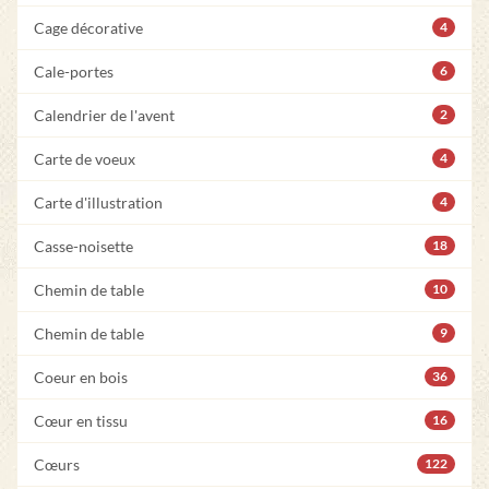
Cage décorative
4
Cale-portes
6
Calendrier de l'avent
2
Carte de voeux
4
Carte d'illustration
4
Casse-noisette
18
Chemin de table
10
Chemin de table
9
Coeur en bois
36
Cœur en tissu
16
Cœurs
122