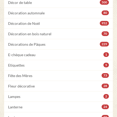
Décor de table
500
Décoration automnale
80
Décoration de Noël
952
Décoration en bois naturel
70
Décorations de Pâques
229
E-chèque cadeau
1
Etiquettes
5
Fête des Mères
73
Fleur décorative
28
Lampes
2
Lanterne
24