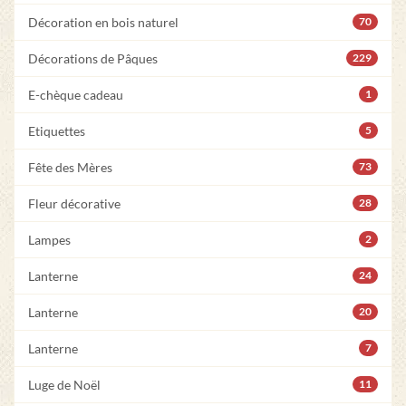
Décoration en bois naturel
70
Décorations de Pâques
229
E-chèque cadeau
1
Etiquettes
5
Fête des Mères
73
Fleur décorative
28
Lampes
2
Lanterne
24
Lanterne
20
Lanterne
7
Luge de Noël
11