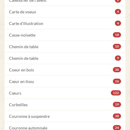
Calendrier de l'avent
Carte de voeux
4
Carte d'illustration
4
Casse-noisette
18
Chemin de table
10
Chemin de table
9
Coeur en bois
36
Cœur en tissu
16
Cœurs
122
Corbeilles
19
Couronne à suspendre
38
Couronne automnale
24