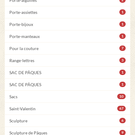
Porte-aiguilles
Porte-assiettes
1
Porte-bijoux
1
Porte-manteaux
1
Pour la couture
7
Range-lettres
3
SAC DE PÂQUES
1
SAC DE PÂQUES
1
Sacs
10
Saint-Valentin
67
Sculpture
6
Sculpture de Pâques
9