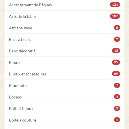
Arrangement de Pâques
121
Arts de la table
187
Attrape-rêve
6
Bacs à fleurs
2
Banc décoratif
15
Bijoux
35
Bijoux et accessoires
89
Bloc-notes
7
Bocaux
4
Boîte à bijoux
3
Boîte à couture
1