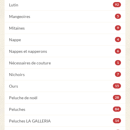
Lutin
92
Mangeoires
5
Mitaines
9
Nappe
4
Nappes et napperons
6
Nécessaires de couture
1
Nichoirs
7
Ours
15
Peluche de noël
28
Peluches
84
Peluches LA GALLERIA
14