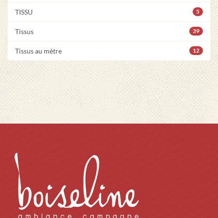
TISSU
5
Tissus
39
Tissus au mètre
12