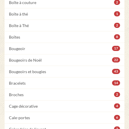
Boîte à couture
2
Boîte à thé
1
Boîte à Thé
2
Boîtes
8
Bougeoir
17
Bougeoirs de Noël
22
Bougeoirs et bougies
43
Bracelets
14
Broches
2
Cage décorative
4
Cale-portes
6
2