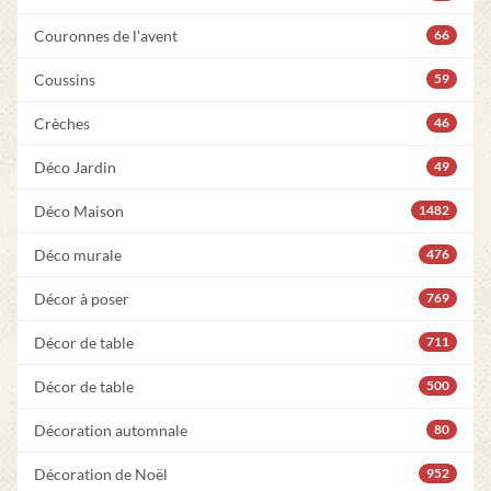
Couronnes de l'avent
66
Coussins
59
Crèches
46
Déco Jardin
49
Déco Maison
1482
Déco murale
476
Décor à poser
769
Décor de table
711
Décor de table
500
Décoration automnale
80
Décoration de Noël
952