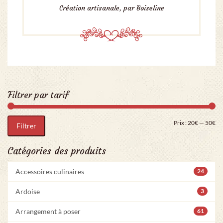
Création artisanale, par Boiseline
Filtrer par tarif
Pri
Pr
Prix :
20€
—
50€
Filtrer
Catégories des produits
Accessoires culinaires
24
Ardoise
3
Arrangement à poser
61