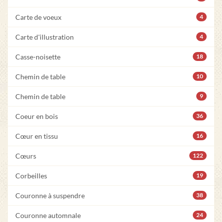
Carte de voeux
4
Carte d'illustration
4
Casse-noisette
18
Chemin de table
10
Chemin de table
9
Coeur en bois
36
Cœur en tissu
16
Cœurs
122
Corbeilles
19
Couronne à suspendre
38
Couronne automnale
24