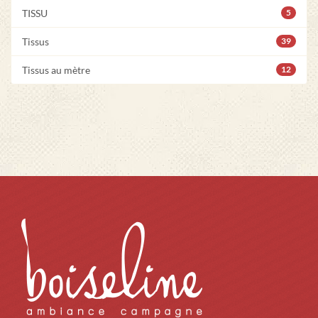
TISSU
5
Tissus
39
Tissus au mètre
12