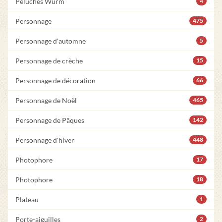
Peluches Wurm
4
Personnage
475
Personnage d'automne
5
Personnage de crèche
15
Personnage de décoration
66
Personnage de Noël
465
Personnage de Pâques
142
Personnage d'hiver
448
Photophore
17
Photophore
18
Plateau
1
Porte-aiguilles
2