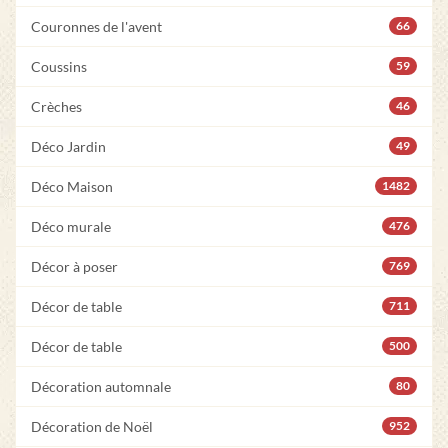
Couronnes de l'avent
66
Coussins
59
Crèches
46
Déco Jardin
49
Déco Maison
1482
Déco murale
476
Décor à poser
769
Décor de table
711
Décor de table
500
Décoration automnale
80
Décoration de Noël
952