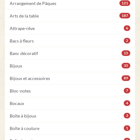
Arrangement de Pâques
121
Arts de la table
187
Attrape-rêve
6
Bacs à fleurs
2
Banc décoratif
15
Bijoux
35
Bijoux et accessoires
89
Bloc-notes
7
Bocaux
4
Boîte à bijoux
3
Boîte à couture
1