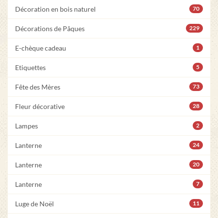
Décoration en bois naturel
70
Décorations de Pâques
229
E-chèque cadeau
1
Etiquettes
5
Fête des Mères
73
Fleur décorative
28
Lampes
2
Lanterne
24
Lanterne
20
Lanterne
7
Luge de Noël
11