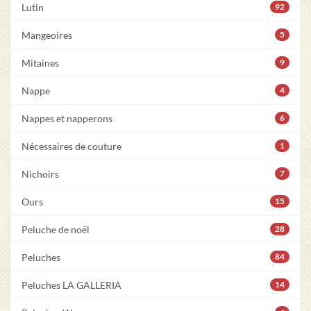
Lutin
92
Mangeoires
5
Mitaines
9
Nappe
4
Nappes et napperons
6
Nécessaires de couture
1
Nichoirs
7
Ours
15
Peluche de noël
28
Peluches
84
Peluches LA GALLERIA
14