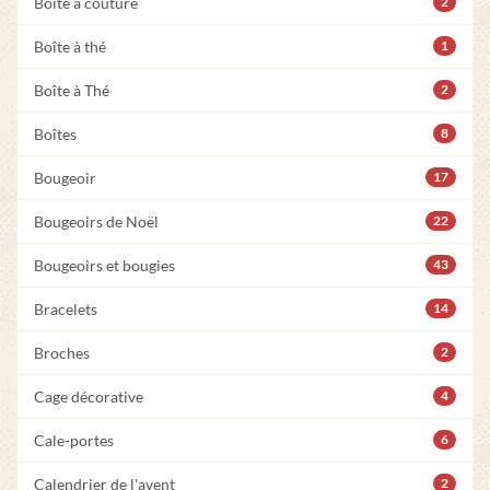
Boîte à couture
2
Boîte à thé
1
Boîte à Thé
2
Boîtes
8
Bougeoir
17
Bougeoirs de Noël
22
Bougeoirs et bougies
43
Bracelets
14
Broches
2
Cage décorative
4
Cale-portes
6
Calendrier de l'avent
2