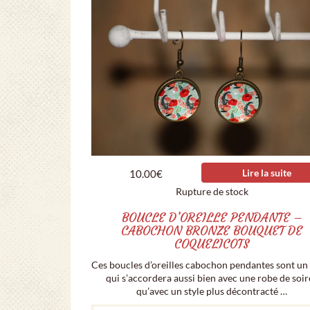
Lire la suite
10.00
€
Rupture de stock
BOUCLE D’OREILLE PENDANTE –
CABOCHON BRONZE BOUQUET DE
COQUELICOTS
Ces boucles d’oreilles cabochon pendantes sont un
qui s’accordera aussi bien avec une robe de soir
qu’avec un style plus décontracté …