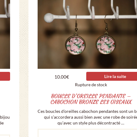
Lire la suite
10.00
€
Rupture de stock
BOUCLE D’OREILLE PENDANTE –
CABOCHON BRONZE LES OISEAUX
Ces boucles d’oreilles cabochon pendantes sont un b
 bijou
qui s’accordera aussi bien avec une robe de soiré
ée
qu’avec un style plus décontracté …