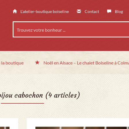
L’atelier-boutique boiseline
Contact
Blog
 la boutique
Noël en Alsace
– Le chalet
Boiseline à Colm
bijou cabochon
(4 articles)