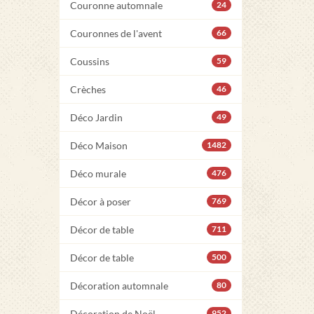
Couronne automnale
24
Couronnes de l'avent
66
Coussins
59
Crèches
46
Déco Jardin
49
Déco Maison
1482
Déco murale
476
Décor à poser
769
Décor de table
711
Décor de table
500
Décoration automnale
80
Décoration de Noël
952