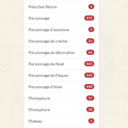
Peluches Wurm
4
Personnage
475
Personnage d'automne
5
Personnage de crèche
15
Personnage de décoration
66
Personnage de Noël
465
Personnage de Pâques
142
Personnage d'hiver
448
Photophore
17
Photophore
18
Plateau
1