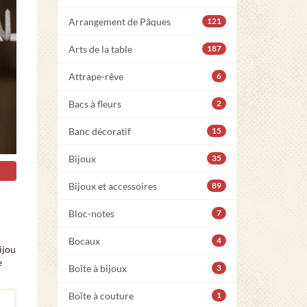
Arrangement de Pâques
121
Arts de la table
187
Attrape-rêve
6
Bacs à fleurs
2
Banc décoratif
15
Bijoux
35
Bijoux et accessoires
89
Bloc-notes
7
Bocaux
4
ijou
e
Boîte à bijoux
3
Boîte à couture
1