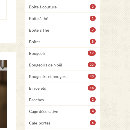
Boîte à couture
2
Boîte à thé
1
Boîte à Thé
2
Boîtes
8
Bougeoir
17
Bougeoirs de Noël
22
Bougeoirs et bougies
43
Bracelets
14
Broches
2
Cage décorative
4
Cale-portes
6