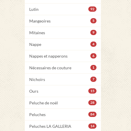
Lutin
92
Mangeoires
5
Mitaines
9
Nappe
4
Nappes et napperons
6
Nécessaires de couture
1
Nichoirs
7
Ours
15
Peluche de noël
28
Peluches
84
Peluches LA GALLERIA
14