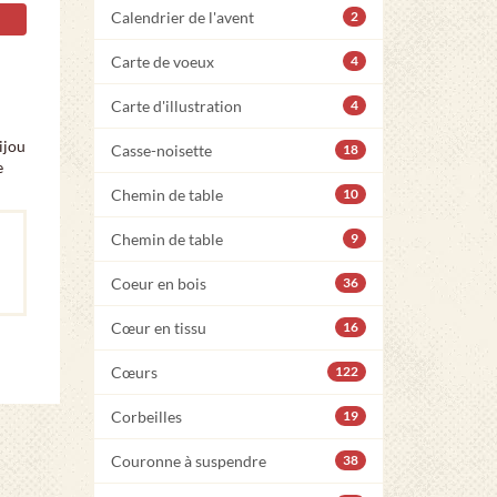
Calendrier de l'avent
2
Carte de voeux
4
Carte d'illustration
4
ijou
Casse-noisette
18
e
Chemin de table
10
Chemin de table
9
Coeur en bois
36
Cœur en tissu
16
Cœurs
122
Corbeilles
19
Couronne à suspendre
38