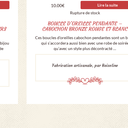
Lire la suite
10.00
€
Rupture de stock
BOUCLE D’OREILLE PENDANTE –
URS
CABOCHON BRONZE ROUGE ET BLANC
Ces boucles d’oreilles cabochon pendantes sont un b
 bijou
qui s’accordera aussi bien avec une robe de soiré
ée
qu’avec un style plus décontracté …
Fabrication artisanale, par Boiseline