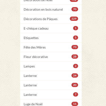
Décoration en bois naturel
70
Décorations de Pâques
229
E-chèque cadeau
1
Etiquettes
5
Fête des Mères
73
Fleur décorative
28
Lampes
2
Lanterne
24
Lanterne
20
Lanterne
7
Luge de Noël
11