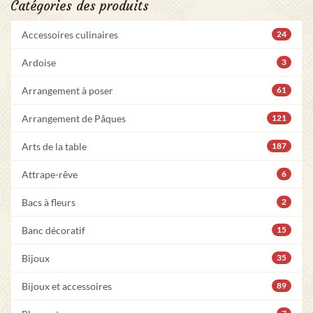
Catégories des produits
Accessoires culinaires
24
Ardoise
3
Arrangement à poser
61
Arrangement de Pâques
121
Arts de la table
187
Attrape-rêve
6
Bacs à fleurs
2
Banc décoratif
15
Bijoux
35
Bijoux et accessoires
89