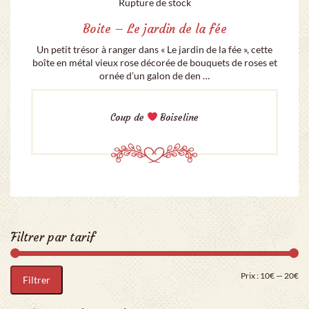
Rupture de stock
Boite – Le jardin de la fée
Un petit trésor à ranger dans « Le jardin de la fée », cette
boîte en métal vieux rose décorée de bouquets de roses et
ornée d’un galon de den …
Coup de
Boiseline
Filtrer par tarif
Pri
Pr
Prix :
10€
—
20€
Filtrer