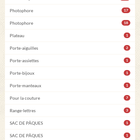
Photophore
17
Photophore
18
Plateau
1
Porte-aiguilles
2
Porte-assiettes
1
Porte-bijoux
1
Porte-manteaux
1
Pour la couture
7
Range-lettres
3
SAC DE PÂQUES
1
SAC DE PÂQUES
1