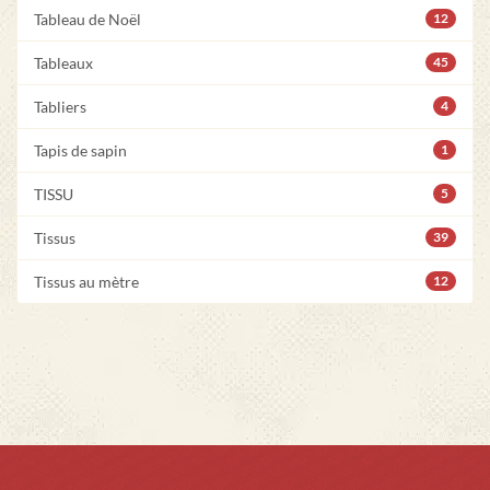
Tableau de Noël
12
Tableaux
45
Tabliers
4
Tapis de sapin
1
TISSU
5
Tissus
39
Tissus au mètre
12