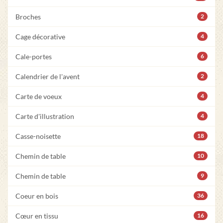
Broches
2
Cage décorative
4
Cale-portes
6
Calendrier de l'avent
2
Carte de voeux
4
Carte d'illustration
4
Casse-noisette
18
Chemin de table
10
Chemin de table
9
Coeur en bois
36
Cœur en tissu
16