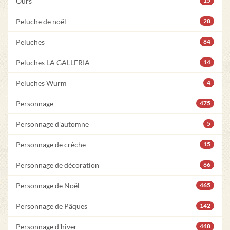
Ours
15
Peluche de noël
28
Peluches
84
Peluches LA GALLERIA
14
Peluches Wurm
4
Personnage
475
Personnage d'automne
5
Personnage de crèche
15
Personnage de décoration
66
Personnage de Noël
465
Personnage de Pâques
142
Personnage d'hiver
448