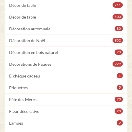
Décor de table
711
Décor de table
500
Décoration automnale
80
Décoration de Noël
952
Décoration en bois naturel
70
Décorations de Pâques
229
E-chèque cadeau
1
Etiquettes
5
Fête des Mères
73
Fleur décorative
28
Lampes
2