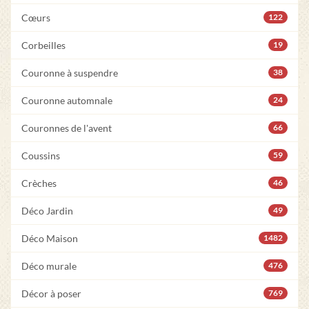
Cœurs
122
Corbeilles
19
Couronne à suspendre
38
Couronne automnale
24
Couronnes de l'avent
66
Coussins
59
Crèches
46
Déco Jardin
49
Déco Maison
1482
Déco murale
476
Décor à poser
769