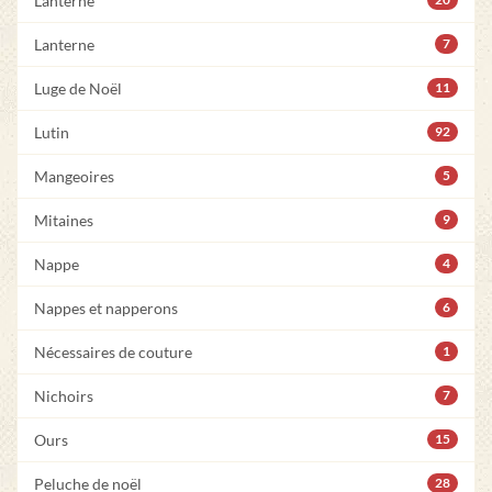
Lanterne
Lanterne
7
Luge de Noël
11
Lutin
92
Mangeoires
5
Mitaines
9
Nappe
4
Nappes et napperons
6
Nécessaires de couture
1
Nichoirs
7
Ours
15
Peluche de noël
28