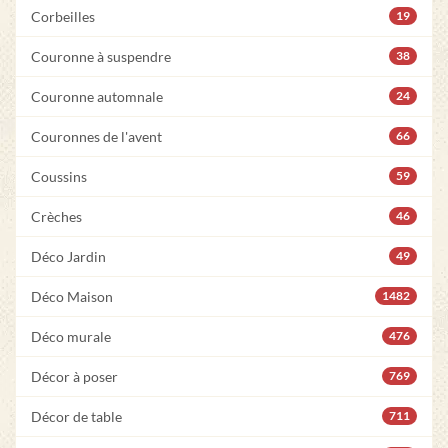
Corbeilles
19
Couronne à suspendre
38
Couronne automnale
24
Couronnes de l'avent
66
Coussins
59
Crèches
46
Déco Jardin
49
Déco Maison
1482
Déco murale
476
Décor à poser
769
Décor de table
711