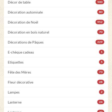
Décor de table
500
Décoration automnale
80
Décoration de Noël
952
Décoration en bois naturel
70
Décorations de Pâques
229
E-chèque cadeau
1
Etiquettes
5
Fête des Mères
73
Fleur décorative
28
Lampes
2
Lanterne
24
20