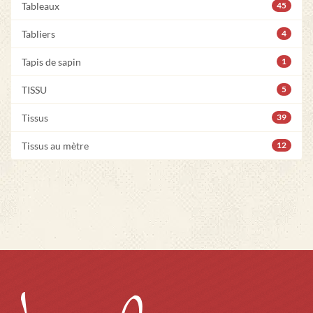
Tableaux
45
Tabliers
4
Tapis de sapin
1
TISSU
5
Tissus
39
Tissus au mètre
12