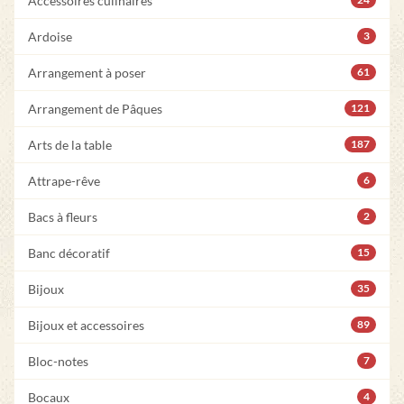
Accessoires culinaires
Ardoise
3
Arrangement à poser
61
Arrangement de Pâques
121
Arts de la table
187
Attrape-rêve
6
Bacs à fleurs
2
Banc décoratif
15
Bijoux
35
Bijoux et accessoires
89
Bloc-notes
7
Bocaux
4