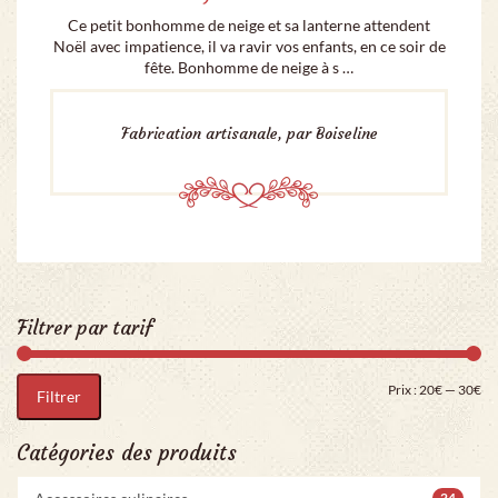
Ce petit bonhomme de neige et sa lanterne attendent
Noël avec impatience, il va ravir vos enfants, en ce soir de
fête. Bonhomme de neige à s …
Fabrication artisanale, par Boiseline
Filtrer par tarif
Pri
Pr
Prix :
20€
—
30€
Filtrer
Catégories des produits
24