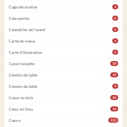
Cage décorative
4
Cale-portes
6
Calendrier de l'avent
2
Carte de voeux
4
Carte d'illustration
4
Casse-noisette
18
Chemin de table
10
Chemin de table
9
Coeur en bois
36
Cœur en tissu
16
Cœurs
122