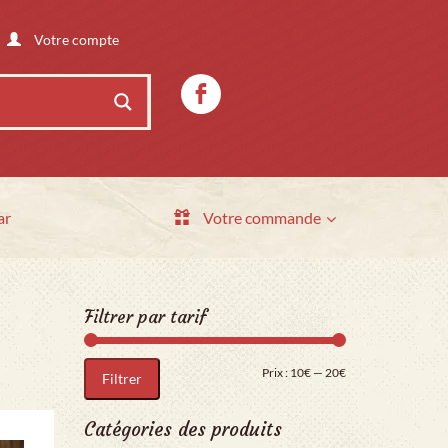
Votre compte
ar
Votre commande
Filtrer par tarif
Prix min
Prix max
Prix :
10€
—
20€
Filtrer
Catégories des produits