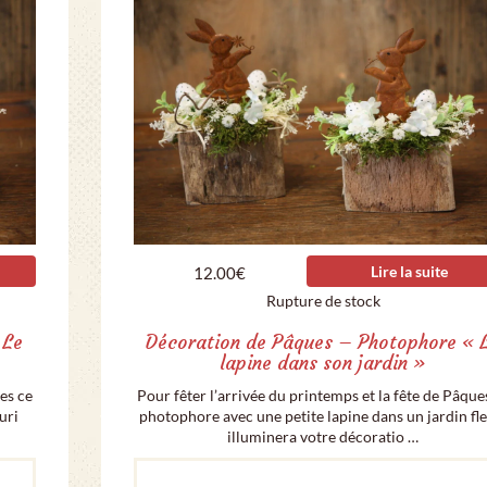
Lire la suite
12.00
€
Rupture de stock
 Le
Décoration de Pâques – Photophore « 
lapine dans son jardin »
es ce
Pour fêter l’arrivée du printemps et la fête de Pâque
uri
photophore avec une petite lapine dans un jardin fle
illuminera votre décoratio …