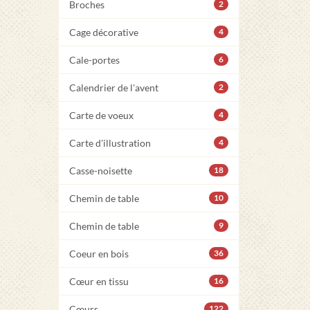
Broches
2
Cage décorative
4
Cale-portes
6
Calendrier de l'avent
2
Carte de voeux
4
Carte d'illustration
4
Casse-noisette
18
Chemin de table
10
Chemin de table
9
Coeur en bois
36
Cœur en tissu
16
Cœurs
122