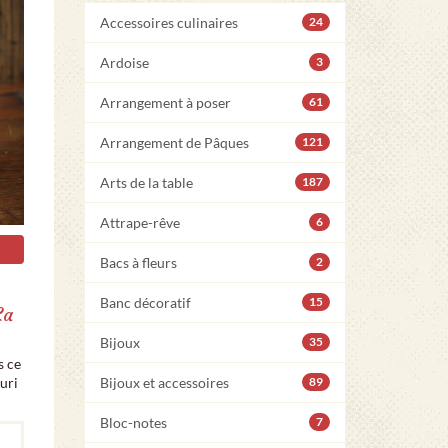
Accessoires culinaires
24
Ardoise
3
Arrangement à poser
61
Arrangement de Pâques
121
Arts de la table
187
Attrape-rêve
6
Bacs à fleurs
2
Banc décoratif
15
La
Bijoux
35
s ce
uri
Bijoux et accessoires
89
Bloc-notes
7