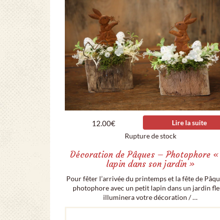
Lire la suite
12.00
€
Rupture de stock
Décoration de Pâques – Photophore «
lapin dans son jardin »
Pour fêter l’arrivée du printemps et la fête de Pâqu
photophore avec un petit lapin dans un jardin fle
illuminera votre décoration / …