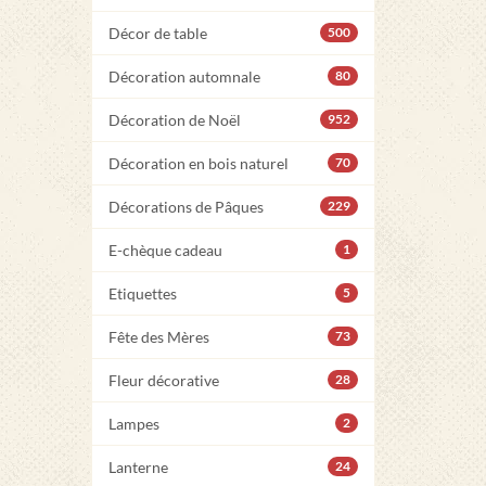
Décor de table
500
Décoration automnale
80
Décoration de Noël
952
Décoration en bois naturel
70
Décorations de Pâques
229
E-chèque cadeau
1
Etiquettes
5
Fête des Mères
73
Fleur décorative
28
Lampes
2
Lanterne
24