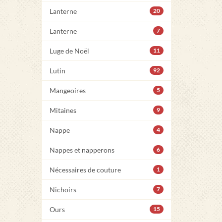
Lanterne
20
Lanterne
7
Luge de Noël
11
Lutin
92
Mangeoires
5
Mitaines
9
Nappe
4
Nappes et napperons
6
Nécessaires de couture
1
Nichoirs
7
Ours
15