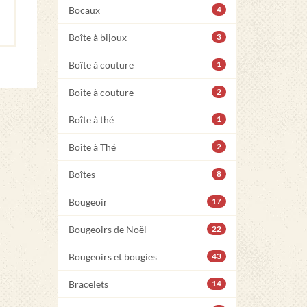
Bocaux
4
Boîte à bijoux
3
Boîte à couture
1
Boîte à couture
2
Boîte à thé
1
Boîte à Thé
2
Boîtes
8
Bougeoir
17
Bougeoirs de Noël
22
Bougeoirs et bougies
43
Bracelets
14