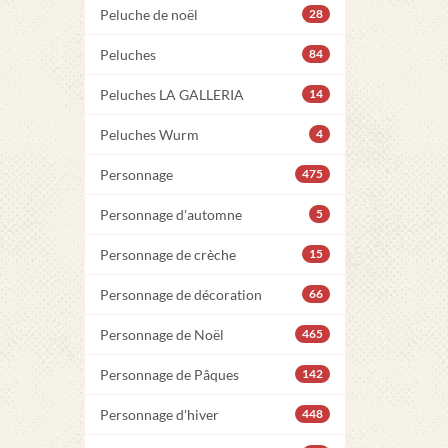
Peluche de noël
28
Peluches
84
Peluches LA GALLERIA
14
Peluches Wurm
4
Personnage
475
Personnage d'automne
5
Personnage de crèche
15
Personnage de décoration
66
Personnage de Noël
465
Personnage de Pâques
142
Personnage d'hiver
448