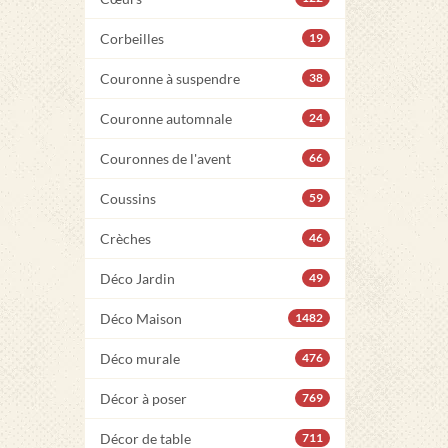
Corbeilles
19
Couronne à suspendre
38
Couronne automnale
24
Couronnes de l'avent
66
Coussins
59
Crèches
46
Déco Jardin
49
Déco Maison
1482
Déco murale
476
Décor à poser
769
Décor de table
711