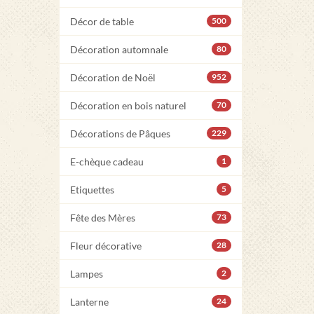
Décor de table
500
Décoration automnale
80
Décoration de Noël
952
Décoration en bois naturel
70
Décorations de Pâques
229
E-chèque cadeau
1
Etiquettes
5
Fête des Mères
73
Fleur décorative
28
Lampes
2
Lanterne
24