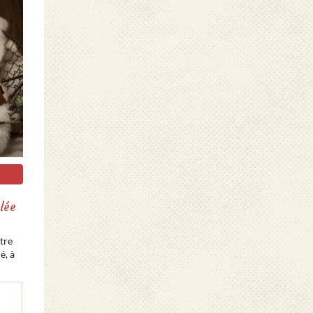
lée
tre
é, à