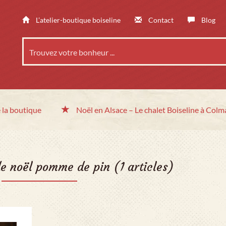
L’atelier-boutique boiseline
Contact
Blog
 la boutique
Noël en Alsace
– Le chalet
Boiseline à Colm
de noël pomme de pin
(1 articles)