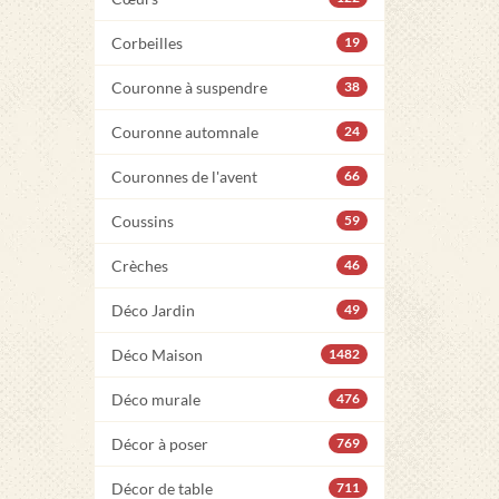
Corbeilles
19
Couronne à suspendre
38
Couronne automnale
24
Couronnes de l'avent
66
Coussins
59
Crèches
46
Déco Jardin
49
Déco Maison
1482
Déco murale
476
Décor à poser
769
Décor de table
711