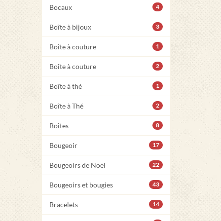
Bocaux
4
Boîte à bijoux
3
Boîte à couture
1
Boîte à couture
2
Boîte à thé
1
Boîte à Thé
2
Boîtes
8
Bougeoir
17
Bougeoirs de Noël
22
Bougeoirs et bougies
43
Bracelets
14