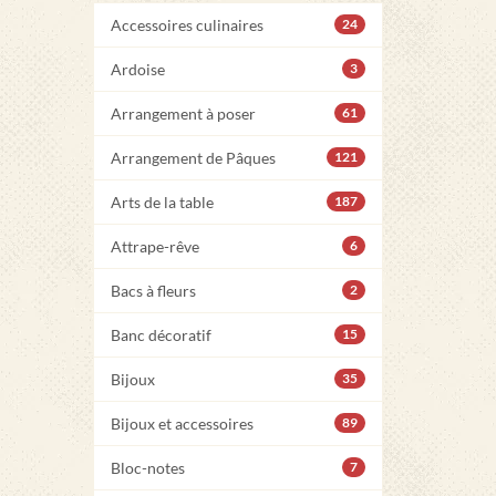
Accessoires culinaires
24
Ardoise
3
Arrangement à poser
61
Arrangement de Pâques
121
Arts de la table
187
Attrape-rêve
6
Bacs à fleurs
2
Banc décoratif
15
Bijoux
35
Bijoux et accessoires
89
Bloc-notes
7