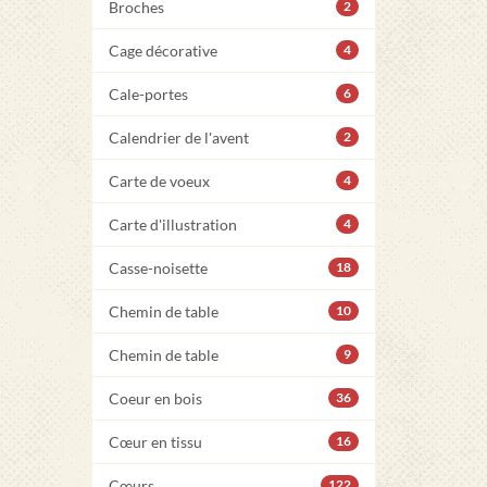
Broches
2
Cage décorative
4
Cale-portes
6
Calendrier de l'avent
2
Carte de voeux
4
Carte d'illustration
4
Casse-noisette
18
Chemin de table
10
Chemin de table
9
Coeur en bois
36
Cœur en tissu
16
Cœurs
122