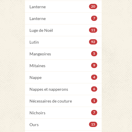
Lanterne
20
Lanterne
7
Luge de Noël
11
Lutin
92
Mangeoires
5
Mitaines
9
Nappe
4
Nappes et napperons
6
Nécessaires de couture
1
Nichoirs
7
Ours
15