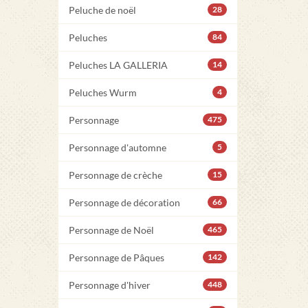
Peluche de noël
28
Peluches
84
Peluches LA GALLERIA
14
Peluches Wurm
4
Personnage
475
Personnage d'automne
5
Personnage de crèche
15
Personnage de décoration
66
Personnage de Noël
465
Personnage de Pâques
142
Personnage d'hiver
448