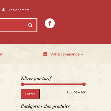
Votre compte
ar
Votre commande
Filtrer par tarif
Prix min
Prix max
Prix :
0€
—
10€
Filtrer
Catégories des produits