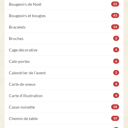
Bougeoirs de Noël
22
Bougeoirs et bougies
43
Bracelets
14
Broches
2
Cage décorative
4
Cale-portes
6
Calendrier de l'avent
2
Carte de voeux
4
Carte d'illustration
4
Casse-noisette
18
Chemin de table
10