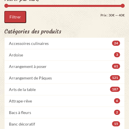
Pri
Pr
Prix :
30€
—
40€
Filtrer
Catégories des produits
Accessoires culinaires
24
Ardoise
3
Arrangement à poser
61
Arrangement de Pâques
121
Arts de la table
187
Attrape-rêve
6
Bacs à fleurs
2
Banc décoratif
15