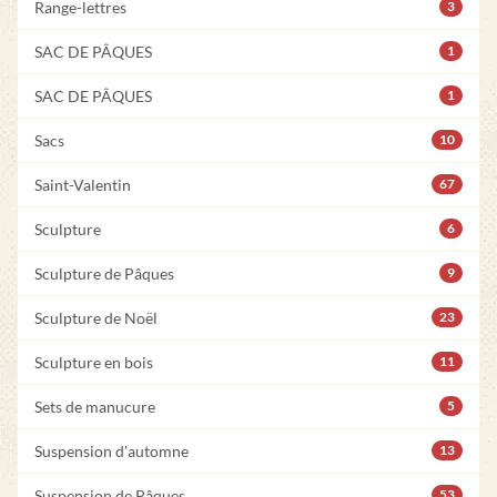
Range-lettres
3
SAC DE PÂQUES
1
SAC DE PÂQUES
1
Sacs
10
Saint-Valentin
67
Sculpture
6
Sculpture de Pâques
9
Sculpture de Noël
23
Sculpture en bois
11
Sets de manucure
5
Suspension d'automne
13
Suspension de Pâques
53