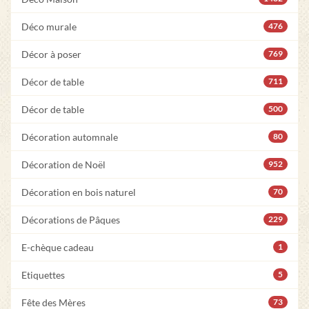
Déco murale
476
Décor à poser
769
Décor de table
711
Décor de table
500
Décoration automnale
80
Décoration de Noël
952
Décoration en bois naturel
70
Décorations de Pâques
229
E-chèque cadeau
1
Etiquettes
5
Fête des Mères
73