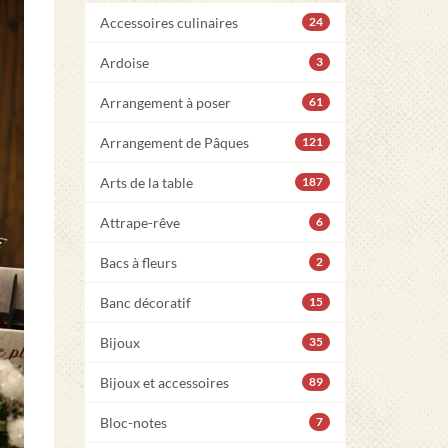
Accessoires culinaires
24
Ardoise
3
Arrangement à poser
61
Arrangement de Pâques
121
Arts de la table
187
Attrape-rêve
6
Bacs à fleurs
2
Banc décoratif
15
Bijoux
35
Bijoux et accessoires
89
Bloc-notes
7