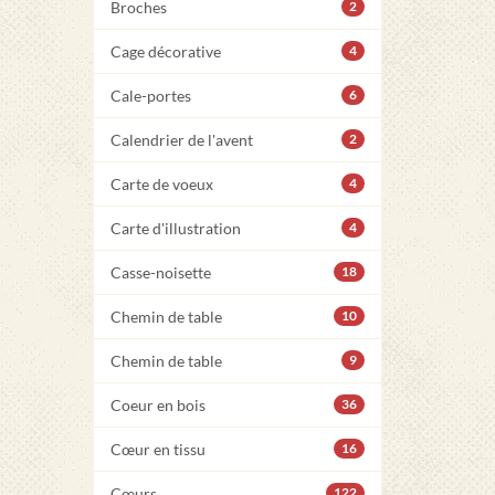
Broches
2
Cage décorative
4
Cale-portes
6
Calendrier de l'avent
2
Carte de voeux
4
Carte d'illustration
4
Casse-noisette
18
Chemin de table
10
Chemin de table
9
Coeur en bois
36
Cœur en tissu
16
Cœurs
122