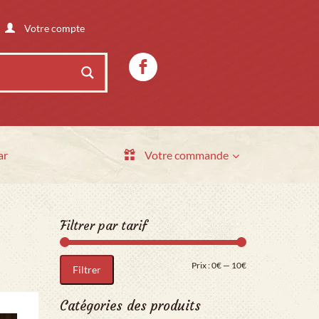
Votre compte
ar
Votre commande
Filtrer par tarif
Prix min
Prix max
Prix :
0€
—
10€
Filtrer
Catégories des produits