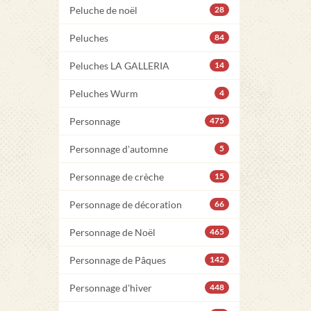
Peluche de noël
28
Peluches
84
Peluches LA GALLERIA
14
Peluches Wurm
4
Personnage
475
Personnage d'automne
5
Personnage de crèche
15
Personnage de décoration
66
Personnage de Noël
465
Personnage de Pâques
142
Personnage d'hiver
448