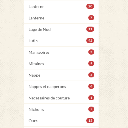
Lanterne
20
Lanterne
7
Luge de Noël
11
Lutin
92
Mangeoires
5
Mitaines
9
Nappe
4
Nappes et napperons
6
Nécessaires de couture
1
Nichoirs
7
Ours
15