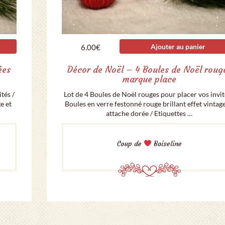
Ajouter au panier
6.00
€
ées
Décor de Noël – 4 Boules de Noël roug
marque place
tés /
Lot de 4 Boules de Noël rouges pour placer vos invit
e et
Boules en verre festonné rouge brillant effet vintage
attache dorée / Etiquettes …
Coup de
Boiseline