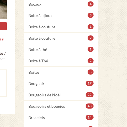
Bocaux
4
Boîte à bijoux
3
Boîte à couture
1
Boîte à couture
2
es
Boîte à thé
1
és /
 et
Boîte à Thé
2
Boîtes
8
Bougeoir
17
Bougeoirs de Noël
22
Bougeoirs et bougies
43
Bracelets
14