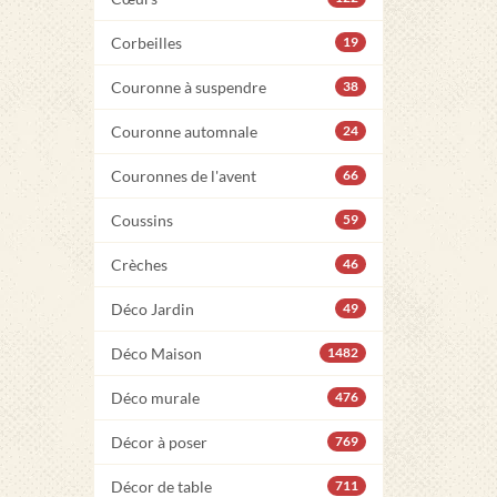
Corbeilles
19
Couronne à suspendre
38
Couronne automnale
24
Couronnes de l'avent
66
Coussins
59
Crèches
46
Déco Jardin
49
Déco Maison
1482
Déco murale
476
Décor à poser
769
Décor de table
711