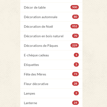
Décor de table
500
Décoration automnale
80
Décoration de Noël
952
Décoration en bois naturel
70
Décorations de Pâques
229
E-chèque cadeau
1
Etiquettes
5
Fête des Mères
73
Fleur décorative
28
Lampes
2
Lanterne
24