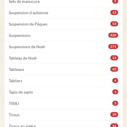
Sets de manucure
5
Suspension d'automne
13
Suspension de Pâques
53
Suspensions
420
Suspensions de Noël
271
Tableau de Noël
12
Tableaux
45
Tabliers
4
Tapis de sapin
1
TISSU
5
Tissus
39
Tissus au mètre
12