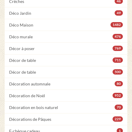
Crèches
46
Déco Jardin
49
Déco Maison
1482
Déco murale
476
Décor à poser
769
Décor de table
711
Décor de table
500
Décoration automnale
80
Décoration de Noël
952
Décoration en bois naturel
70
Décorations de Pâques
229
E-chèque cadeau
1