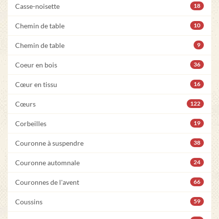
Casse-noisette
18
Chemin de table
10
Chemin de table
9
Coeur en bois
36
Cœur en tissu
16
Cœurs
122
Corbeilles
19
Couronne à suspendre
38
Couronne automnale
24
Couronnes de l'avent
66
Coussins
59