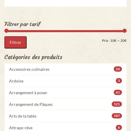
Filtrer par tarif
Pri
Pr
Prix :
10€
—
20€
Filtrer
Catégories des produits
Accessoires culinaires
24
Ardoise
3
Arrangement à poser
61
Arrangement de Pâques
121
Arts de la table
187
Attrape-rêve
6