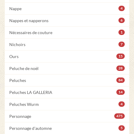
Nappe
4
Nappes et napperons
6
Nécessaires de couture
1
Nichoirs
7
Ours
15
Peluche de noël
28
Peluches
84
Peluches LA GALLERIA
14
Peluches Wurm
4
Personnage
475
Personnage d'automne
5